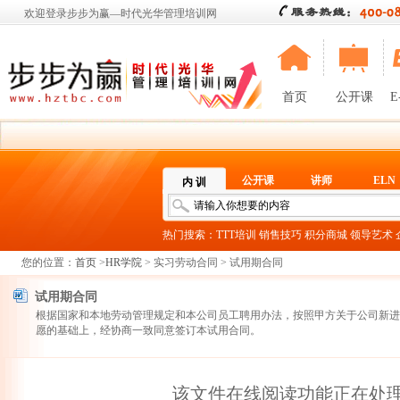
欢迎登录步步为赢—时代光华管理培训网
首页
公开课
E
公开课
讲师
ELN
内 训
热门搜索：
TTT培训
销售技巧
积分商城
领导艺术
您的位置：
首页
>
HR学院
> 实习劳动合同 > 试用期合同
试用期合同
根据国家和本地劳动管理规定和本公司员工聘用办法，按照甲方关于公司新进
愿的基础上，经协商一致同意签订本试用合同。
该文件在线阅读功能正在处理当中.