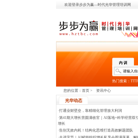
欢迎登录步步为赢—时代光华管理培训网
内 训
热门搜索：
TT
您的位置：
首页
>
资讯中心
光华动态
·打通业财壁垒，靠精细化管理放大利润
·第41期大增长营圆满收官｜AI落地+科学经营
增长
·告别无效内耗！结构化思维打造高效解题团队
·走进字节｜AI赋能组织增长私享会圆满落幕，