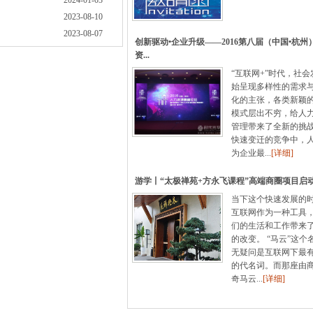
2024-01-03
2023-08-10
2023-08-07
创新驱动•企业升级——2016第八届（中国•杭州
资...
“互联网+”时代，社
始呈现多样性的需求
化的主张，各类新颖
模式层出不穷，给人
管理带来了全新的挑
快速变迁的竞争中，
为企业最...
[详细]
游学丨“太极禅苑+方永飞课程”高端商圈项目启动.
当下这个快速发展的
互联网作为一种工具
们的生活和工作带来
的改变。 “马云”这个
无疑问是互联网下最
的代名词。而那座由
奇马云...
[详细]