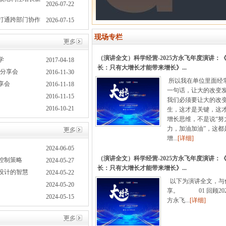
2026-07-22
打通跨部门协作
2026-07-15
现场专栏
（演讲全文）科学经营-2025方永飞年度演讲：
学
2017-04-18
长：只有大增长才能带来增长》...
作分享会
2016-11-30
所以我在单位里面经
享会
2016-11-18
一句话，让大的改变
2016-11-15
我们必须要让大的改
2016-10-21
生，这才是关键，这
增长思维，不是说“努
力，加油加油”，这都
增...
[详细]
2024-06-05
（演讲全文）科学经营-2025方永飞年度演讲：
控制策略
2024-05-27
长：只有大增长才能带来增长》...
设计的智慧
2024-05-22
以下为演讲全文，与
2024-05-20
享。 01 回顾202
2024-05-15
方永飞...
[详细]