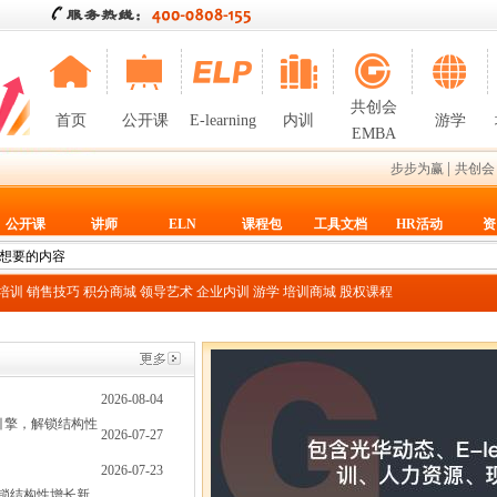
共创会
首页
公开课
E-learning
内训
游学
EMBA
|
步步为赢
共创会
公开课
讲师
ELN
课程包
工具文档
HR活动
资
T培训
销售技巧
积分商城
领导艺术
企业内训
游学
培训商城
股权课程
2026-08-04
双引擎，解锁结构性
2026-07-27
2026-07-23
解锁结构性增长新