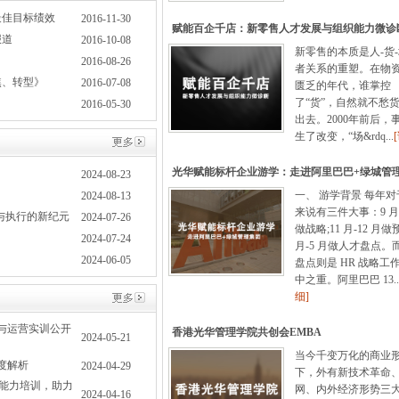
最佳目标绩效
2016-11-30
赋能百企千店：新零售人才发展与组织能力微诊断.
报道
2016-10-08
新零售的本质是人-货
》
2016-08-26
者关系的重塑。在物
焦、转型》
2016-07-08
匮乏的年代，谁掌控
了“货”，自然就不愁
2016-05-30
出去。2000年前后，
生了改变，“场&rdq...
光华赋能标杆企业游学：走进阿里巴巴+绿城管理集
2024-08-23
一、 游学背景 每年
2024-08-13
来说有三件大事：9 月-
与执行的新纪元
2024-07-26
做战略;11 月-12 月做
2024-07-24
月-5 月做人才盘点。
2024-06-05
盘点则是 HR 战略工
中之重。阿里巴巴 13..
细]
与运营实训公开
香港光华管理学院共创会EMBA
2024-05-21
当今千变万化的商业
度解析
2024-04-29
下，外有新技术革命
超能力培训，助力
网、内外经济形势三
2024-04-16