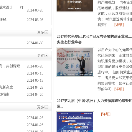
的严峻挑战； 内有企
话术设计——打
战略迷航，股权迷航
2024-03-26
迷航，运营迷航等商
境； 时代更迭所带来
捷径
2024-03-08
易变性、...
[详细]
2017时代光华ELP5.0产品发布会暨构建企业员
务生态行业峰会...
2024-01-30
以用户为中心的知识
代已经到来，企业对
知识服务更加重视，
商，共创辉煌
2024-05-20
型组织的建设更是紧
进行中。 但如何紧密
2024-05-15
工、满足更大和更细
2024-05-13
的知识需求，如何让
飞新高度
2024-04-29
部的学习...
[详细]
战指南
2024-04-26
2017第九届（中国·杭州）人力资源高峰论坛暨HR
造...
...
[详细]
2024-01-26
2024-01-26