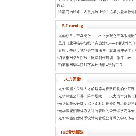
路径
·跨部门沟通难、内耗拖垮业绩？这场沙盘课教你
E-Learning
·光华夺目，宝岛绽放——名企参观之宝岛眼镜游
·星月门业网络学院线下实施活动----标准课件制
·蓝瘦，香菇，我想去学做课件—标准课件制作分
·珀莱雅网络学院线下微课制作培训—微课show
·珀莱雅网络学院线下实施活动--玩转ELN
人力资源
·光华赋能：关键人才的培养与梯队建构的公开课
·光华赋能公开课：降本增效——人力成本分析与
·光华赋能公开课：深入剖析组织诊断与组织架构
·光华赋能薪酬体系设计与管理的公开课学习体会
·光华赋能薪酬体系设计与管理公开课的学习体会
HR活动报道