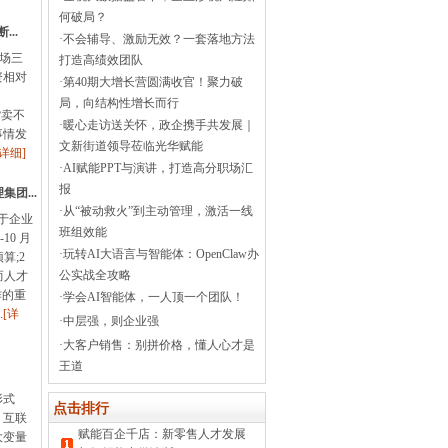
何破局？
..
·
不会辅导、激励无效？一套落地方法
-场三
打造高绩效团队
资相对
·
第40期大增长营圆满收官！聚力破
局，向结构性增长而行
货卖不
·
暖心走访送关怀，政企携手共发展｜
事情发
文新街道领导莅临光华赋能
[详细]
·
AI赋能PPT与演讲，打造高分职场汇
报
团...
·
从“被动救火”到主动管理，激活一线
对于企业
班组效能
10 月
·
玩转AI大语言与智能体：OpenClaw办
预算;2
公实战全攻略
而人才
作的重
·
学会AI智能体，一人顶一个团队！
.
[详
·
中层强，则企业强
·
大客户销售：别拼价格，懂人心才是
王道
形式
点击排行
、互联
赋能百企千店：新零售人才发展
大变量