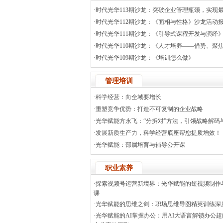
·时代光华113期沙龙：突破企业管理瓶颈，实现
·时代光华112期沙龙：《面相与性格》沙龙活动
·时代光华111期沙龙：《引导式课程开发与演绎
·时代光华110期沙龙：《人才培养——借势、聚
·时代光华109期沙龙：《培训怎么做》
管理培训
·科学经营：向全域要增长
·重塑竞争优势：打造不可复制的企业战略
·光华赋能方永飞：“分拆对”方法，引领战略解码
·发展新质生产力，科学经营底座帮您提质增效！
·光华赋能：部属培育与辅导公开课
职业素养
·探索视频号运营新境界：光华赋能的短视频制作
课
·光华赋能的思维之剑：职场思维导图精英训练深
·光华赋能的AI掌握办公：用AI大语言解锁办公