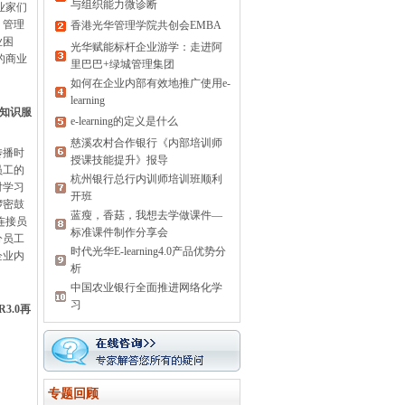
与组织能力微诊断
业家们
，管理
香港光华管理学院共创会EMBA
业困
光华赋能标杆企业游学：走进阿
的商业
里巴巴+绿城管理集团
如何在企业内部有效地推广使用e-
learning
工知识服
e-learning的定义是什么
慈溪农村合作银行《内部培训师
传播时
授课技能提升》报导
员工的
杭州银行总行内训师培训班顺利
对学习
开班
锣密鼓
蓝瘦，香菇，我想去学做课件—
连接员
标准课件制作分享会
分员工
时代光华E-learning4.0产品优势分
企业内
析
中国农业银行全面推进网络化学
习
3.0再
专题回顾