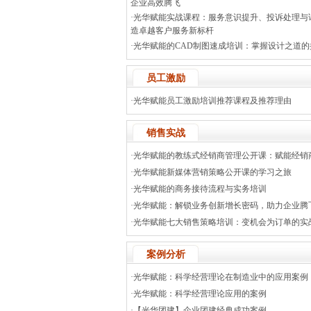
企业高效腾飞
·光华赋能实战课程：服务意识提升、投诉处理与
造卓越客户服务新标杆
·光华赋能的CAD制图速成培训：掌握设计之道的
员工激励
·光华赋能员工激励培训推荐课程及推荐理由
销售实战
·光华赋能的教练式经销商管理公开课：赋能经销
·光华赋能新媒体营销策略公开课的学习之旅
·光华赋能的商务接待流程与实务培训
·光华赋能：解锁业务创新增长密码，助力企业腾
·光华赋能七大销售策略培训：变机会为订单的实
案例分析
·光华赋能：科学经营理论在制造业中的应用案例
·光华赋能：科学经营理论应用的案例
·【光华团建】企业团建经典成功案例