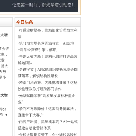
今日头条
·
打通业财壁垒，靠精细化管理放大利
《大增
润
·
第41期大增长营圆满收官｜AI落地
常会讲
+科学经营双引擎，解锁
发生，
·
告别无效内耗！结构化思维打造高效
变发
解题团队
才是大
·
走进字节｜AI赋能组织增长私享会圆
力努
满落幕，解锁结构性增长
是小
·
跨部门沟通难、内耗拖垮业绩？这场
沙盘课教你打通跨部门协作
《大增
·
光华赋能荣获“高质量发展标杆型企
业”
·
谈判不再靠降价！这套商务博弈法，
你分
5 ▼
直接拿下大客户
·
内容产出慢、流量成本高？AI一站式
搭建自动化营销体系
·
金税大数据监管下，企业涉税风险如