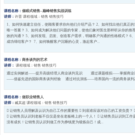
课程名称：
催眠式销售--巅峰销售实战训练
讲师：
许晋
课程领域：
销售
销售技巧
1、如何快速建立信任，使顾客要求你向他们介绍产品？ 2、如何找出他们真正的
唯一答案？ 3、如何成为解决他们问题的专家，使他们象对医生那样听从你的推荐
效的沟通？ 5、如何发现、启发、创造客户需求，明确客户沟通的性格模式？ 6
成功缔结客户？ 7、如何唤醒客户沉睡的心灵，激起客户...
课程名称：
商务谈判的艺术
讲师：
课程领域：
销售
销售技巧
通过实例解述——提升高级经理人商业谈判见识 通过课题模拟——掌握商
——借鉴先进的国际商务谈判经验 通过对抗演练——培养国内一流的商务谈判高手
课程名称：
做职业销售人
讲师：
臧其超
课程领域：
销售
销售技巧
 让销售人员理解及认识为自己工作的重要性  到底谁应该对自己的工资负责？ 
 让销售员认识到老板不仅仅是坐在老板椅上的一个人！  让销售员认识到工
没有成长！让销售员认识到做工作为挣钱更为锻炼自己！成...