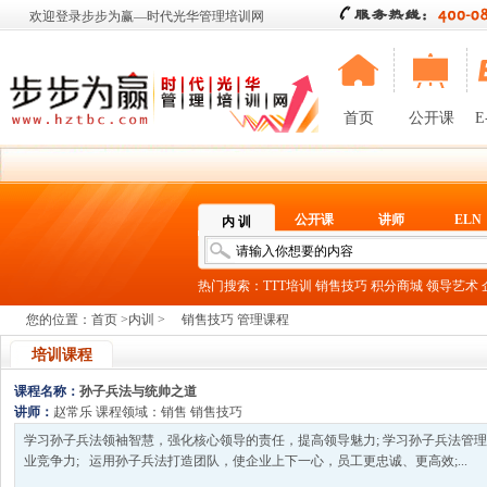
欢迎登录步步为赢—时代光华管理培训网
首页
公开课
E
公开课
讲师
ELN
内 训
热门搜索：
TTT培训
销售技巧
积分商城
领导艺术
您的位置：
首页
>
内训
>
销售技巧 管理课程
培训课程
课程名称：
孙子兵法与统帅之道
讲师：
赵常乐
课程领域：
销售
销售技巧
学习孙子兵法领袖智慧，强化核心领导的责任，提高领导魅力; 学习孙子兵法管
业竞争力; 运用孙子兵法打造团队，使企业上下一心，员工更忠诚、更高效;...