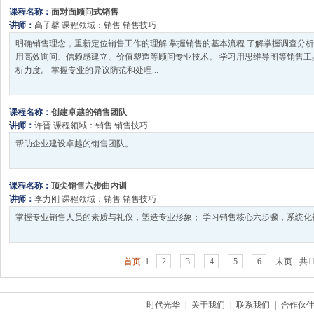
课程名称：
面对面顾问式销售
讲师：
高子馨
课程领域：
销售
销售技巧
明确销售理念，重新定位销售工作的理解 掌握销售的基本流程 了解掌握调查分析
用高效询问、信赖感建立、价值塑造等顾问专业技术。 学习用思维导图等销售工
析力度。 掌握专业的异议防范和处理...
课程名称：
创建卓越的销售团队
讲师：
许晋
课程领域：
销售
销售技巧
帮助企业建设卓越的销售团队。...
课程名称：
顶尖销售六步曲内训
讲师：
李力刚
课程领域：
销售
销售技巧
掌握专业销售人员的素质与礼仪，塑造专业形象； 学习销售核心六步骤，系统化销
首页
1
2
3
4
5
6
末页
共1
时代光华
|
关于我们
|
联系我们
|
合作伙