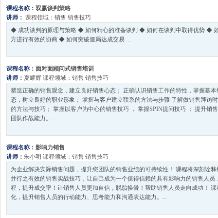
课程名称：
双赢谈判策略
讲师：
课程领域：
销售
销售技巧
◆ 成功谈判的原理与策略 ◆ 如何精心的准备谈判 ◆ 如何在谈判中取得优势 ◆ 
方进行有效的协商 ◆ 如何突破僵局达成交易 ...
课程名称：
面对面顾问式销售培训
讲师：
夏耀辉
课程领域：
销售
销售技巧
塑造正确的销售观念，建立良好销售心态； 正确认识销售工作的特性，掌握基本
态，树立良好的职业形象； 掌握与客户建立联系的方法与步骤 了解做销售拜访时
的方法与技巧； 掌握以客户为中心的销售技巧 ， 掌握SPIN提问技巧 ； 提升
团队作战能力。...
课程名称：
影响力销售
讲师：
朱小明
课程领域：
销售
销售技巧
为企业解决实际销售问题，提升您团队的销售业绩的可持续性！ 课程将深刻诠释
并行之有效的销售实战技巧，让自己成为一个值得信赖的具有影响力的销售人员
程，提升成交率！让销售人员更加自信，脱胎换骨！帮助销售人员走向成功！ 课
化，提升销售人员的行动能力、思考能力和沟通表达能力。...