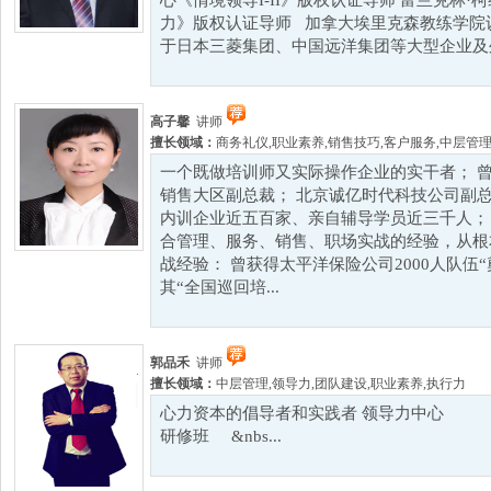
心《情境领导I-II》版权认证导师 富兰克林
力》版权认证导师 加拿大埃里克森教练学院
于日本三菱集团、中国远洋集团等大型企业及外
高子馨
讲师
擅长领域：
商务礼仪
,
职业素养
,
销售技巧
,
客户服务
,
中层管
一个既做培训师又实际操作企业的实干者； 
销售大区副总裁； 北京诚亿时代科技公司副总
内训企业近五百家、亲自辅导学员近三千人；
合管理、服务、销售、职场实战的经验，从根
战经验： 曾获得太平洋保险公司2000人队伍
其“全国巡回培...
郭品禾
讲师
擅长领域：
中层管理
,
领导力
,
团队建设
,
职业素养
,
执行力
心力资本的倡导者和实践者 领导力中
研修班 &nbs...