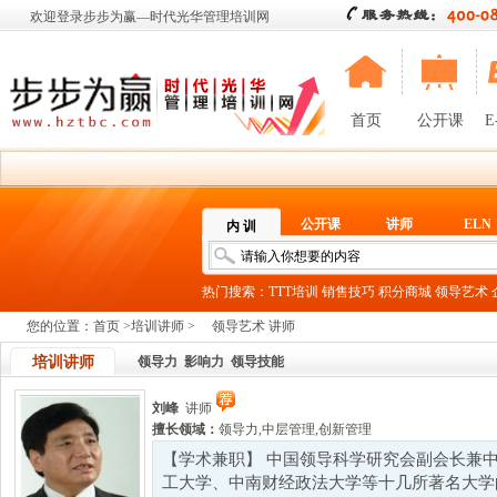
欢迎登录步步为赢—时代光华管理培训网
首页
公开课
E
公开课
讲师
ELN
内 训
热门搜索：
TTT培训
销售技巧
积分商城
领导艺术
您的位置：
首页
>
培训讲师
>
领导艺术 讲师
培训讲师
领导力
影响力
领导技能
刘峰
讲师
擅长领域：
领导力
,
中层管理
,
创新管理
【学术兼职】 中国领导科学研究会副会长兼
工大学、中南财经政法大学等十几所著名大学的