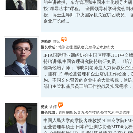
的主讲教授。东方管理和中国本土化领导力研
授“领导艺术”课程。 全国领导科学研究会副
授、博士生导师,中央国家机关宣讲团成员。 国
企业厂长经...
陈晓剑
讲师
擅长领域：
培训管理
,
团队建设
,
领导艺术
,
执行力
IPTA国际职业训练协会中国区理事,TTT中
特聘讲师,中国管理研究院特聘研究员，《培训》
佳新锐培训师； 陈晓剑老师是人力资源及企
，拥有 15 年经营管理和企业培训工作经验
构、不同文化背景的企业中的大量实践，使陈
部门主管和基层员工的工作挑战及实际需求，形成
杨波
讲师
擅长领域：
管理技能
,
领导力
,
领导技能
,
领导艺术
,
中层管理
中国人民大学商学院客座教授 汇丰商学院EM
企业管理学硕士 日本产业训练协会MTP®版