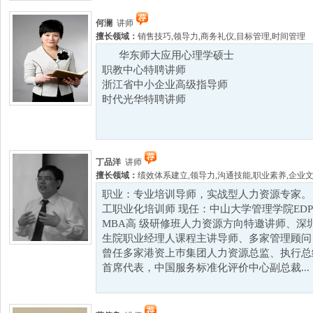
何澜
讲师
擅长领域：
销售技巧
,
领导力
,
商务礼仪
,
目标管理
,
时间管理
华东师大应用心理学硕士
职教中心特聘讲师
浙江省中小企业高级指导师
时代光华特聘讲师
丁品洋
讲师
擅长领域：
绩效体系建立
,
领导力
,
沟通技能
,
职业素养
,
企业
职业：专业培训导师，实战型人力资源专家。 
工职业化培训师 现任：中山大学管理学院ED
MBA高 级研修班人力资源方向特邀讲师、深
生院职业经理人课程主讲导师、多家管理顾问 
曾任多家港资上巿集团人力资源总监、执行总经理及
首席代表，中国服务标准化评价中心副总裁...