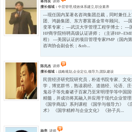
蒋伟良
讲师
擅长领域：
中层管理
,
绩效体系建立
,
职业素养
---现任国内某著名咨询集团总裁，同时兼任
团、鸿扬集团、东方赛富基金常年顾问。 --
变革专家； ---武汉大学管理工程学博士； ---
HP商学院特聘高级认证讲师；（主讲HP--E
程） ---美国认证的项目管理专家PMP（国内第
咨询协会副会长；&nb...
陈兆杰
讲师
擅长领域：
战略规划
,
企业定位
,
领导力
,
团队建设
民营经济研究院研究员，朴道书院专家、文化
学，博览群书，熟读易经、道德经、论语、庄
鬼谷子等先秦诸子百家乃至宋明理学等中国国
精髓，并成功将其融入并应用于现代企业管理
《国学商战》系列课程 《国学与领导力》 《
术》 《国学精粹与企业文化》 《孙子兵...
杨亭
讲师