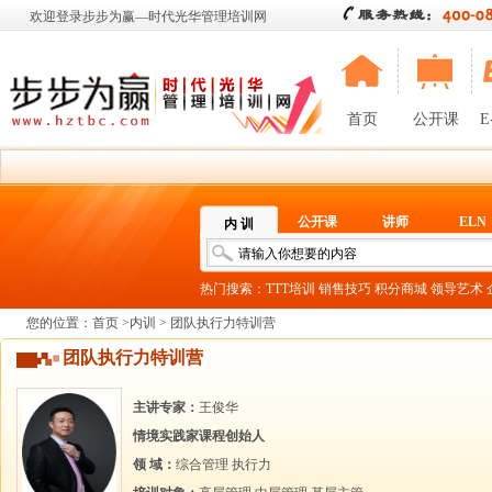
欢迎登录步步为赢—时代光华管理培训网
首页
公开课
E
公开课
讲师
ELN
内 训
热门搜索：
TTT培训
销售技巧
积分商城
领导艺术
您的位置：
首页
>
内训
> 团队执行力特训营
团队执行力特训营
主讲专家：
王俊华
情境实践家课程创始人
领 域：
综合管理
执行力