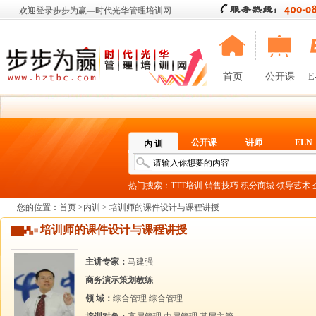
欢迎登录步步为赢—时代光华管理培训网
首页
公开课
E
公开课
讲师
ELN
内 训
热门搜索：
TTT培训
销售技巧
积分商城
领导艺术
您的位置：
首页
>
内训
> 培训师的课件设计与课程讲授
培训师的课件设计与课程讲授
主讲专家：
马建强
商务演示策划教练
领 域：
综合管理
综合管理