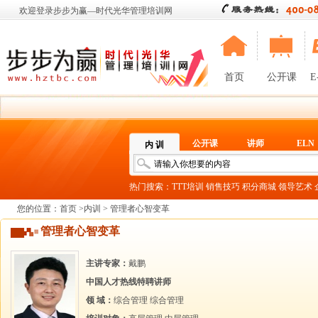
欢迎登录步步为赢—时代光华管理培训网
首页
公开课
E
公开课
讲师
ELN
内 训
热门搜索：
TTT培训
销售技巧
积分商城
领导艺术
您的位置：
首页
>
内训
> 管理者心智变革
管理者心智变革
主讲专家：
戴鹏
中国人才热线特聘讲师
领 域：
综合管理
综合管理