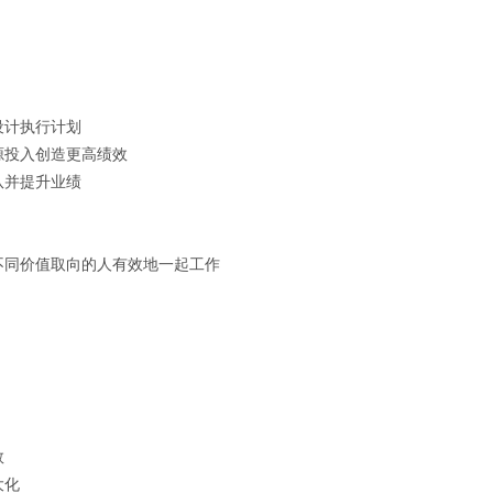
设计执行计划
源投入创造更高绩效
队并提升业绩
不同价值取向的人有效地一起工作
数
大化