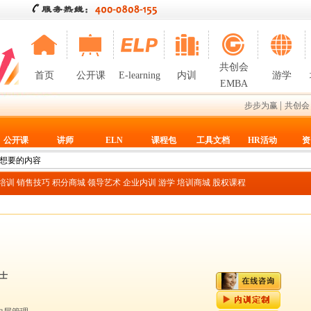
共创会
首页
公开课
E-learning
内训
游学
EMBA
|
步步为赢
共创会
公开课
讲师
ELN
课程包
工具文档
HR活动
资
T培训
销售技巧
积分商城
领导艺术
企业内训
游学
培训商城
股权课程
士