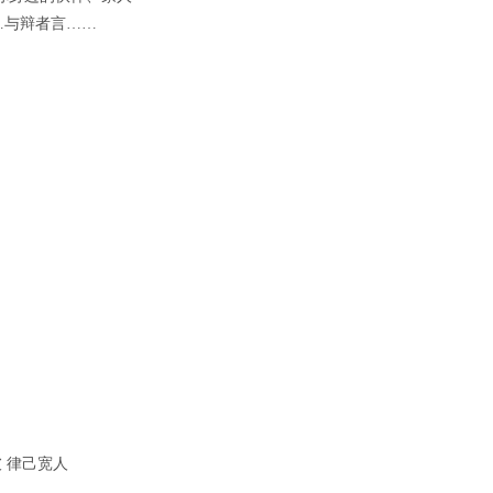
…与辩者言……
彼 律己宽人