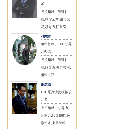
家
擅长领域：管理技
能,领导艺术,领导技
能,领导力,团队引..
邓志君
销售教练、CEO领导
力教练
擅长领域：管理技
能,领导力,领导技能,
销售技巧..
朱彦泽
TOC系列沙盘模拟设
计者
擅长领域：领导力,
影响力,领导技能,领
导艺术,中层管理..