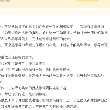
 中层管理
验，它能从领导者的视觉为你创造一生的积极改变——实现持续卓越绩
，并为组织作出杰出的贡献。通过这一互动培训，学员将会改变他们领导
开发自己的领导能力，完成创造卓越组织的使命。
柱。而卓越领导力课程的作用恰恰在此。通过以上的培训环节，领导者可
重燃实现目标的热情;
代实现卓越领导，提升影响力;
的行动与团队理念保持一致，为团队树立榜样;
好传播团队价值观，激发他人与自己分享共同愿景，提升领导者激励他
;
工作中，以应对具体的挑战带领团队走向卓越。
力，帮助你开始这一段新的旅程。
巧以及工具，释放团队潜能，实现最高目标。进一步全面认识并找到自己
针对性地提高领导能力，掌握领导力持续提升的方法。