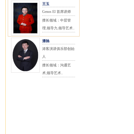
王玉
Genos EI 首席讲师
擅长领域：中层管
理,领导力,领导艺术..
潘驰
涛客演讲俱乐部创始
人
擅长领域：沟通艺
术,领导艺术..