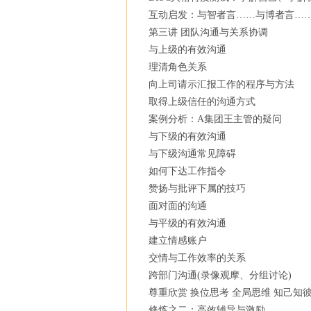
互动启发：与智者言……与博者言…
第三讲 团队沟通与关系协调
与上级的有效沟通
理清角色关系
向上司请示汇报工作的程序与方法
取得上级信任的沟通方式
案例分析：A集团王主管的疑问
与下级的有效沟通
与下级沟通常见障碍
如何下达工作指令
赞扬与批评下属的技巧
面对面的沟通
与平级的有效沟通
建立情感账户
交情与工作效率的关系
跨部门沟通(录像观摩、分组讨论)
尊重欣赏 换位思考 全局思维 知己知
修炼之二：高效辅导与激励