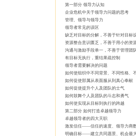
第一部分 领导力认知
企业危机中关于领导力问题的思考
管理、领导与领导力
领导者常见的误区
缺乏对目标的分解，不善于针对目标
资源整合意识匮乏，不善于用小的资
沟通与激励手段单一，不善于管理团
有目标无执行，重结果疏控制
领导者需要解决的问题
如何使组织中不同背景、不同性格、
如何促使部属从表面服从到真心奉献
如何促使提升个人及团队的士气
如何鼓舞个人及团队的斗志和勇气
如何使实现从目标到执行的跨越
第二部分 如何打造卓越领导力
卓越领导者的四大天职
激发信任——信任的速度、领导力商
明确目标——建立共同愿景、机会最