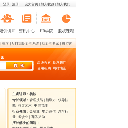
登录
|
注册
设为首页
|
加入收藏
|
加入我们
培训讲师
资讯中心
HR学院
股权课程
|
|
|
|
微学
GTT组织管理系统
找管理专家
微咨询
 讯
高级搜索
联系我们
使用帮助
网站地图
主讲讲师：
杨波
专长领域：
管理技能
|
领导力
|
领导技
能
|
领导艺术
|
中层管理
行业领域：
金融业
|
电力通信
|
汽车行
业
|
餐饮业
|
酒店/旅游
擅长解决的问题：