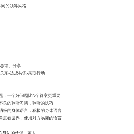
不同的领导风格
、总结、分享
关系-达成共识-采取行动
题，一个好问题比N个答案更重要
不良的聆听习惯，聆听的技巧
消极的身体语言，积极的身体语言
角度看世界，使用对方易懂的语言
解你身边的伙伴、家人