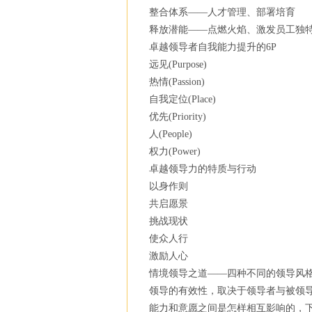
整合体系——人才管理、部署培育
释放潜能——点燃火焰、激发员工独
卓越领导者自我能力提升的6P
远见(Purpose)
热情(Passion)
自我定位(Place)
优先(Priority)
人(People)
权力(Power)
卓越领导力的特质与行动
以身作则
共启愿景
挑战现状
使众人行
激励人心
情境领导之道——四种不同的领导风
领导的有效性，取决于领导者与被领
能力和意愿之间是怎样相互影响的，