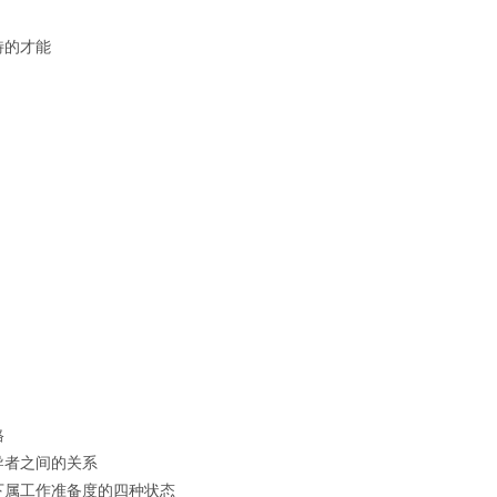
特的才能
格
导者之间的关系
下属工作准备度的四种状态