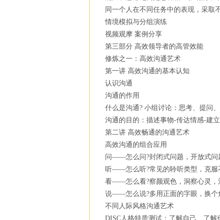
同一个人在不同任务中的表现，采取
情境模拟与分组演练
视频观摩 案例分享
第三部分 高效领导者的高管效能
修炼之一：高效沟通艺术
第一讲 高效沟通的基本认知
认识沟通
沟通的作用
什么是沟通? 小组讨论：思考、提问
沟通的目的：描述事物-传达情感-建立
第二讲 高效畅通的沟通艺术
高效沟通的组合应用
问——怎么问?封闭式问题，开放式问
听——怎么听?常见的聆听类型，克服
看——怎么看?察颜观色，洞察心灵，
说——怎么说?多用正面的字眼，换个
不同人际风格沟通艺术
DISC人格特质测试：了解自己、了