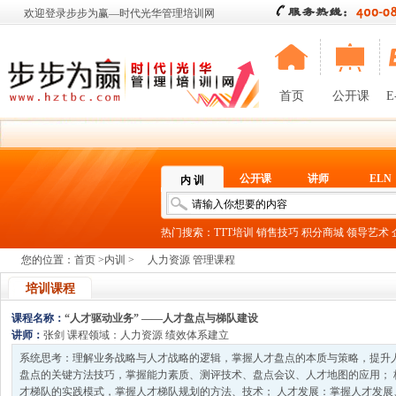
欢迎登录步步为赢—时代光华管理培训网
首页
公开课
E
公开课
讲师
ELN
内 训
热门搜索：
TTT培训
销售技巧
积分商城
领导艺术
您的位置：
首页
>
内训
>
人力资源 管理课程
培训课程
课程名称：
“人才驱动业务” ——人才盘点与梯队建设
讲师：
张剑
课程领域：
人力资源
绩效体系建立
系统思考：理解业务战略与人才战略的逻辑，掌握人才盘点的本质与策略，提升人
盘点的关键方法技巧，掌握能力素质、测评技术、盘点会议、人才地图的应用； 
才梯队的实践模式，掌握人才梯队规划的方法、技术； 人才发展：掌握人才发展