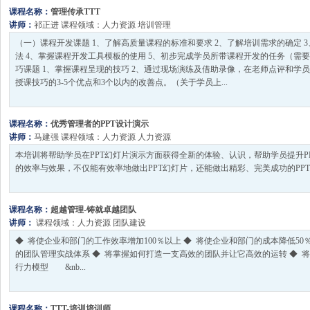
课程名称：
管理传承TTT
讲师：
祁正进
课程领域：
人力资源
培训管理
（一）课程开发课题 1、了解高质量课程的标准和要求 2、了解培训需求的确定 
法 4、掌握课程开发工具模板的使用 5、初步完成学员所带课程开发的任务（需
巧课题 1、掌握课程呈现的技巧 2、通过现场演练及借助录像，在老师点评和学
授课技巧的3-5个优点和3个以内的改善点。（关于学员上...
课程名称：
优秀管理者的PPT设计演示
讲师：
马建强
课程领域：
人力资源
人力资源
本培训将帮助学员在PPT幻灯片演示方面获得全新的体验、认识，帮助学员提升PP
的效率与效果，不仅能有效率地做出PPT幻灯片，还能做出精彩、完美成功的PPT幻
课程名称：
超越管理-铸就卓越团队
讲师：
课程领域：
人力资源
团队建设
◆ 将使企业和部门的工作效率增加100％以上 ◆ 将使企业和部门的成本降低50
的团队管理实战体系 ◆ 将掌握如何打造一支高效的团队并让它高效的运转 ◆ 
行力模型 &nb...
课程名称：
TTT-培训培训师