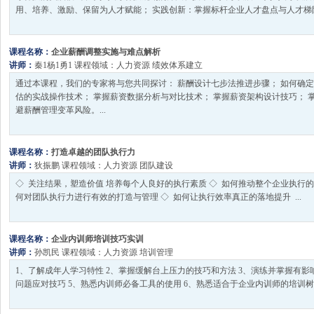
用、培养、激励、保留为人才赋能； 实践创新：掌握标杆企业人才盘点与人才梯队建
课程名称：
企业薪酬调整实施与难点解析
讲师：
秦1杨1勇1
课程领域：
人力资源
绩效体系建立
通过本课程，我们的专家将与您共同探讨： 薪酬设计七步法推进步骤； 如何确定
估的实战操作技术； 掌握薪资数据分析与对比技术； 掌握薪资架构设计技巧； 
避薪酬管理变革风险。...
课程名称：
打造卓越的团队执行力
讲师：
狄振鹏
课程领域：
人力资源
团队建设
◇ 关注结果，塑造价值 培养每个人良好的执行素质 ◇ 如何推动整个企业执行的
何对团队执行力进行有效的打造与管理 ◇ 如何让执行效率真正的落地提升 ...
课程名称：
企业内训师培训技巧实训
讲师：
孙凯民
课程领域：
人力资源
培训管理
1、了解成年人学习特性 2、掌握缓解台上压力的技巧和方法 3、演练并掌握有影
问题应对技巧 5、熟悉内训师必备工具的使用 6、熟悉适合于企业内训师的培训树课