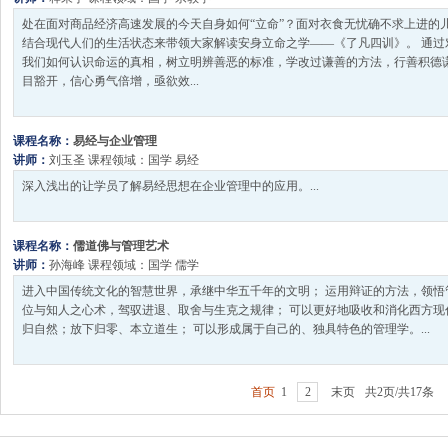
处在面对商品经济高速发展的今天自身如何“立命”？面对衣食无忧确不求上进的
结合现代人们的生活状态来带领大家解读安身立命之学――《了凡四训》。 通过
我们如何认识命运的真相，树立明辨善恶的标准，学改过谦善的方法，行善积德谦
目豁开，信心勇气倍增，亟欲效...
课程名称：
易经与企业管理
讲师：
刘玉圣
课程领域：
国学
易经
深入浅出的让学员了解易经思想在企业管理中的应用。...
课程名称：
儒道佛与管理艺术
讲师：
孙海峰
课程领域：
国学
儒学
进入中国传统文化的智慧世界，承继中华五千年的文明； 运用辩证的方法，领悟
位与知人之心术，驾驭进退、取舍与生克之规律； 可以更好地吸收和消化西方现
归自然；放下归零、本立道生； 可以形成属于自己的、独具特色的管理学。...
首页
1
2
末页
共2页/共17条