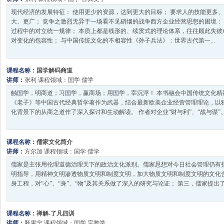
现代经济的发展特征： 使用更少的资源，达到更大的目标； 要求人的技能更多、
大、更广； 竞争之激烈无异于一场看不见硝烟的战争西方企业经营思想的困境：
过程中的对立统一规律； 本质上都是线形的、续贯式的理论体系，往往顾此失彼
对变化的包容性； 与中国传统文化的不相容性《孙子兵法》：世界古代第一...
课程名称：
国学解码商道
讲师：
张利
课程领域：
国学
儒学
触国学，明商道；习国学，赢商场；用国学，宰沉浮！ 本书融会中国传统文化精
《老子》等中国古代经典哲学著作为武器，结合最新欧美企业经营管理理论，以
化背景下的从商之道作了深入探讨和生动解读。 作者对企业“财与利”、“战与谋”、“成与
课程名称：
儒家文化简介
讲师：
方尔加
课程领域：
国学
儒学
儒家是主张用伦理道德治理天下的政治文化派别。儒家思想对今日社会管理仍有指
明指导，用精神文明渗透物质文明和制度文明，加大物质文明和制度文明的文化含
身工程，对“心”、“身”、“物”及其关系做了深入的研究与论证； 第三，儒家提出了以“
课程名称：
禅解-了凡四训
讲师：
释果宁
课程领域：
国学
宗教学