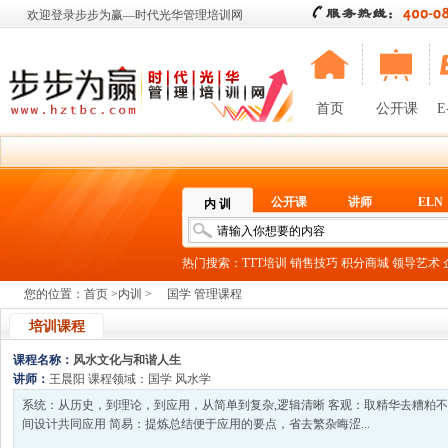
欢迎登录步步为赢—时代光华管理培训网
首页
公开课
E
公开课
讲师
ELN
内 训
热门搜索：
TTT培训
销售技巧
积分商城
领导艺术
您的位置：
首页
>
内训
>
国学 管理课程
培训课程
课程名称：
风水文化与和谐人生
讲师：
王晨阳
课程领域：
国学
风水学
系统：从历史，到理论，到应用，从简单到复杂,逻辑清晰 客观：取精华去糟粕不
间设计共同应用 简易：提炼总结便于应用的要点，省去繁杂晦涩...