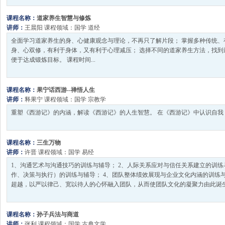
课程名称：
道家养生智慧与修炼
讲师：
王晨阳
课程领域：
国学
道经
全面学习道家养生的身、心健康观念与理论，不再只了解片段； 掌握多种传统、
身、心双修，有利于身体，又有利于心理减压； 选择不同的道家养生方法，找到
便于达成锻炼目标。 课程时间...
课程名称：
果宁话西游--禅悟人生
讲师：
释果宁
课程领域：
国学
宗教学
重塑《西游记》的内涵，解读《西游记》的人生智慧。 在《西游记》中认识自我，
课程名称：
三生万物
讲师：
许晋
课程领域：
国学
易经
1、沟通艺术与沟通技巧的训练与辅导； 2、人际关系应对与信任关系建立的训练
作、决策与执行）的训练与辅导； 4、团队整体绩效展现与企业文化内涵的训练与
超越，以严以律己、宽以待人的心怀融入团队，从而使团队文化的凝聚力由此诞生！
课程名称：
孙子兵法与商道
讲师：
张利
课程领域：
国学
古典文学