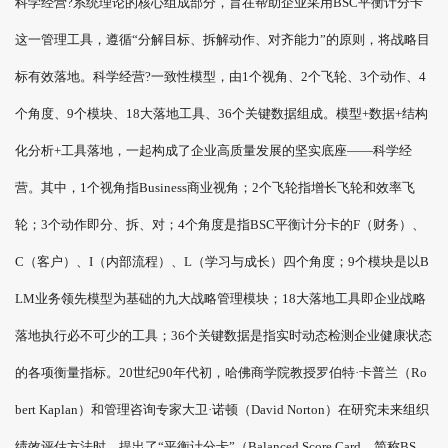
科学经营?系统理论的核心组成部分，旨在帮助企业采用BSC平衡计分卡
这一管理工具，遵循“分解目标、拆解动作、对齐能力”的原则，将战略目
标有效落地。科学经营?一致性模型，由1个视角、2个飞轮、3个动作、4
个角度、9个模块、18大落地工具、36个关键数据组成。模型+数据+结构
化分析+工具落地，一起构成了企业高质量发展的坚实底座——科学经
营。其中，1个视角指Business商业视角；2个飞轮指增长飞轮和效率飞
轮；3个动作即分、拆、对；4个角度是指BSC平衡计分卡的F（财务）、
C（客户）、I（内部流程）、L（学习与成长）四个角度；9个模块是以B
LM业务领先模型为基础的九大战略管理模块；18大落地工具即企业战略
落地执行必不可少的工具；36个关键数据是指实时动态检测企业健康状态
的各项衡量指标。20世纪90年代初，哈佛商学院教授罗伯特·卡普兰（Ro
bert Kaplan）和管理咨询专家大卫·诺顿（David Norton）在研究未来组织
绩效评估方法时，提出了“平衡计分卡”（Balanced Score Card，简称BS