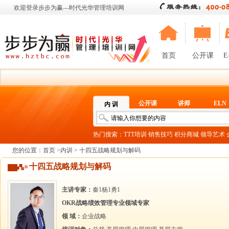
欢迎登录步步为赢—时代光华管理培训网
首页
公开课
E
公开课
讲师
ELN
内 训
热门搜索：
TTT培训
销售技巧
积分商城
领导艺术
您的位置：
首页
>
内训
> 十四五战略规划与解码
十四五战略规划与解码
主讲专家：
秦1杨1勇1
OKR战略绩效管理专业领域专家
领 域：
企业战略