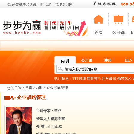
欢迎登录步步为赢—时代光华管理培训网
首页
公开课
E
公开课
讲师
ELN
内 训
热门搜索：
TTT培训
销售技巧
积分商城
领导艺术
您的位置：
首页
>
内训
> 企业战略管理
企业战略管理
主讲专家：
董权
资深人力资源专家
领 域：
企业战略