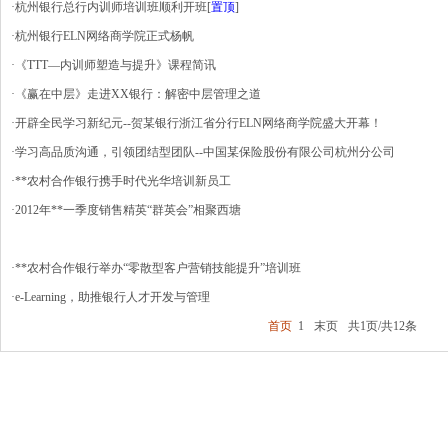
·杭州银行总行内训师培训班顺利开班
[
置顶
]
·杭州银行ELN网络商学院正式杨帆
·《TTT—内训师塑造与提升》课程简讯
·《赢在中层》走进XX银行：解密中层管理之道
·开辟全民学习新纪元--贺某银行浙江省分行ELN网络商学院盛大开幕！
·学习高品质沟通，引领团结型团队--中国某保险股份有限公司杭州分公司
·**农村合作银行携手时代光华培训新员工
·2012年**一季度销售精英“群英会”相聚西塘
·**农村合作银行举办“零散型客户营销技能提升”培训班
·e-Learning，助推银行人才开发与管理
首页
1
末页
共1页/共12条