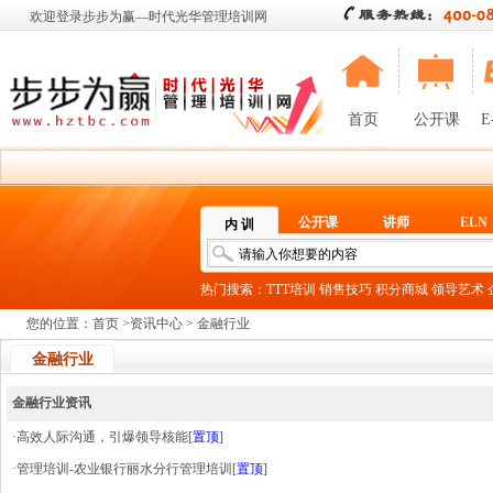
欢迎登录步步为赢—时代光华管理培训网
首页
公开课
E
公开课
讲师
ELN
内 训
热门搜索：
TTT培训
销售技巧
积分商城
领导艺术
您的位置：
首页
>
资讯中心
> 金融行业
金融行业
金融行业资讯
·高效人际沟通，引爆领导核能
[
置顶
]
·管理培训-农业银行丽水分行管理培训
[
置顶
]