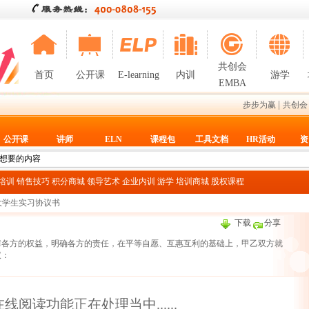
共创会
首页
公开课
E-learning
内训
游学
EMBA
|
步步为赢
共创会
公开课
讲师
ELN
课程包
工具文档
HR活动
资
T培训
销售技巧
积分商城
领导艺术
企业内训
游学
培训商城
股权课程
 大学生实习协议书
下载
分享
障各方的权益，明确各方的责任，在平等自愿、互惠互利的基础上，甲乙双方就
议：
线阅读功能正在处理当中......