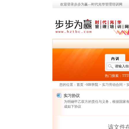
欢迎登录步步为赢—时代光华管理培训网
内 训
热门搜索：
TT
您的位置：
首页
>
HR学院
> 实习劳动合同 >
实习协议
为明确甲乙双方的责任与义务，根据国家
成如下协议
该文件在