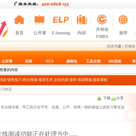
共创会
首页
公开课
E-learning
内训
游学
EMBA
|
步步为赢
共创会
公开课
讲师
ELN
课程包
工具文档
HR活动
资
T培训
销售技巧
积分商城
领导艺术
企业内训
游学
培训商城
股权课程
 实习协议
下载
分享
有关法律法规，甲乙双方在平等、自愿、公平、协商一致的基础上就实习事宜达
线阅读功能正在处理当中......