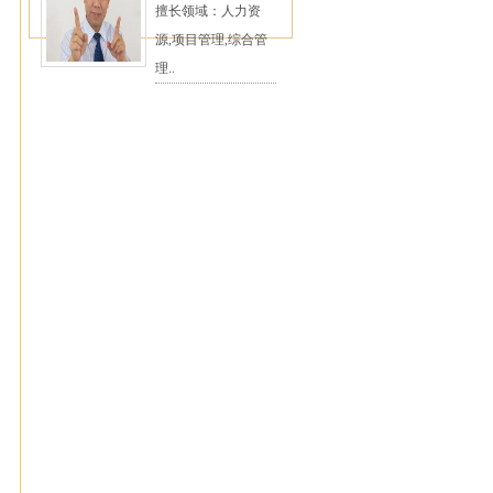
擅长领域：人力资
源,项目管理,综合管
理..