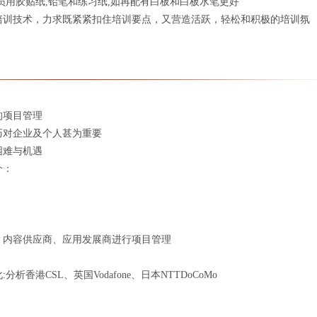
员用胶贴纸,铅笔和练习纸,如再配有白板和白板水笔更好
培训技术，力求既紧紧扣住培训要点，又营造活跃，轻松和积极的培训氛
的项目管理
巧对企业及个人甚为重要
困难与机遇
介：
、内容供应商、应用发展商进行项目管理
香港CSL、英国Vodafone、日本NTTDoCoMo