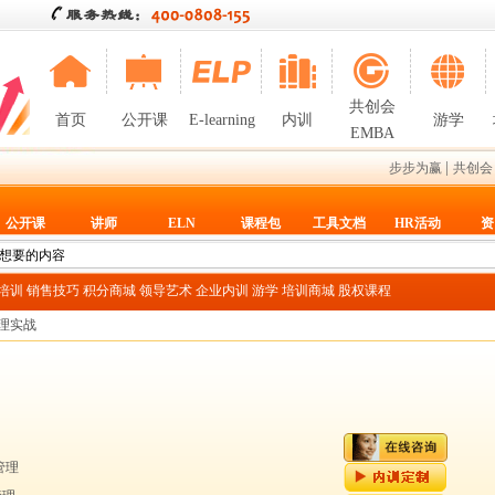
共创会
首页
公开课
E-learning
内训
游学
EMBA
|
步步为赢
共创会
公开课
讲师
ELN
课程包
工具文档
HR活动
资
T培训
销售技巧
积分商城
领导艺术
企业内训
游学
培训商城
股权课程
理实战
管理