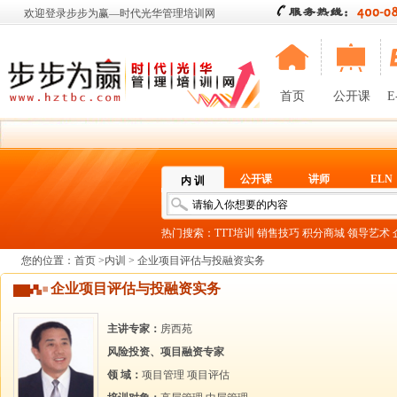
欢迎登录步步为赢—时代光华管理培训网
首页
公开课
E
公开课
讲师
ELN
内 训
热门搜索：
TTT培训
销售技巧
积分商城
领导艺术
您的位置：
首页
>
内训
> 企业项目评估与投融资实务
企业项目评估与投融资实务
主讲专家：
房西苑
风险投资、项目融资专家
领 域：
项目管理
项目评估