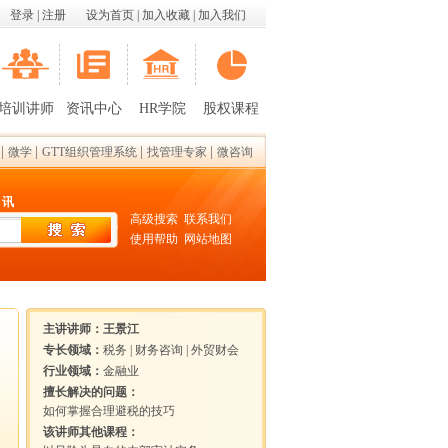
登录
|
注册
设为首页
|
加入收藏
|
加入我们
培训讲师
资讯中心
HR学院
股权课程
|
|
|
|
微学
GTT组织管理系统
找管理专家
微咨询
 讯
高级搜索
联系我们
使用帮助
网站地图
主讲讲师：
王景江
专长领域：
税务
|
财务咨询
|
外贸财会
行业领域：
金融业
擅长解决的问题：
如何掌握合理避税的技巧
该讲师其他课程：