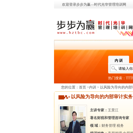
欢迎登录步步为赢—时代光华管理培训网
内 训
热门搜索：
TT
您的位置：
首页
>
内训
> 以风险为导向的内部
以风险为导向的内部审计实务
主讲专家：
王景江
著名财税和管理咨询专家
领 域：
财务管理
税务