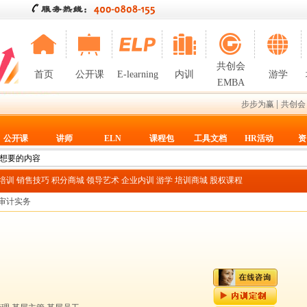
共创会
首页
公开课
E-learning
内训
游学
EMBA
|
步步为赢
共创会
公开课
讲师
ELN
课程包
工具文档
HR活动
资
T培训
销售技巧
积分商城
领导艺术
企业内训
游学
培训商城
股权课程
审计实务