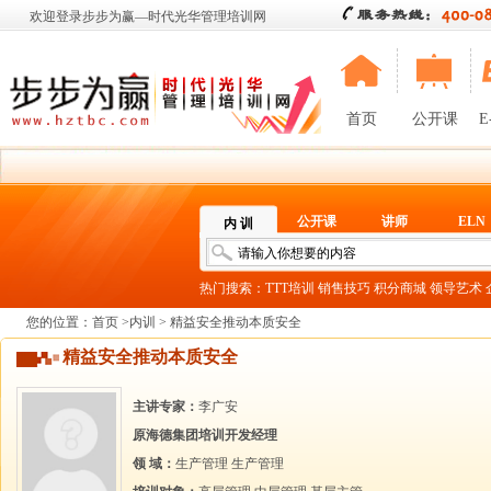
欢迎登录步步为赢—时代光华管理培训网
首页
公开课
E
公开课
讲师
ELN
内 训
热门搜索：
TTT培训
销售技巧
积分商城
领导艺术
您的位置：
首页
>
内训
> 精益安全推动本质安全
精益安全推动本质安全
主讲专家：
李广安
原海德集团培训开发经理
领 域：
生产管理
生产管理