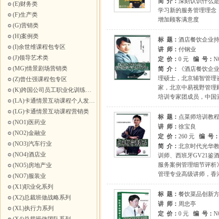
简 介：
深刻认识什么
(E)财务类
学习新的服务管理理念
(F)生产类
增加顾客满意度
(G)营销类
(H)案例类
标 题：
酒店餐饮企业
(I)余世维课程包专区
讲 师：
付钢业
(J)领导艺术类
定 价：
0 元
编 号：
N
(MG)情景剧场营销类
简 介：
《酒店餐饮企
理硕士，北京辅智管理
(Z)曾仕强课程包专区
家，北京中易视野管理
(K)跨国公司员工职业化训练高级互动课程
培训专家团成员，中国
(LA)卡通情景互动课程个人发展类
(LG)卡通情景互动课程营销类
标 题：
点菜师培训教
(NO1)医药业
讲 师：
徐宝良
(NO2)金融业
定 价：
260 元
编 号
(NO3)汽车行业
简 介：
北京时代光华教
(NO4)酒店业
训师、西班牙GV21
服务案例管理细节评析
(NO5)房地产业
管理专业高级讲师，香
(NO7)服装业
(X1)职业化系列
标 题：
餐饮菜品创新
(X2)总裁班做战略系列
讲 师：
周忠亭
(XL)执行力系列
定 价：
0 元
编 号：
N