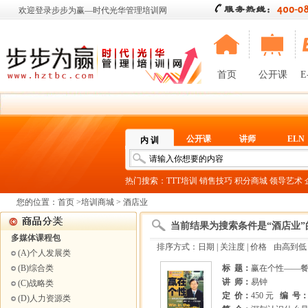
欢迎登录步步为赢—时代光华管理培训网
首页
公开课
E
公开课
讲师
ELN
内 训
热门搜索：
TTT培训
销售技巧
积分商城
领导艺术
您的位置：
首页
>
培训商城
> 酒店业
当前结果为搜索条件是“酒店业”
多媒体课程包
排序方式：
日期
|
关注度
| 价格
由高到低
(A)个人发展类
(B)综合类
标 题：
赢在个性——
讲 师：
易钟
(C)战略类
定 价：
450 元
编 号
(D)人力资源类