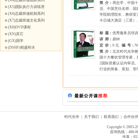
(X4)总裁班做团队系列
简 介：
周忠亭，中国
(X5)团队执行力训练营
员、中国烹饪名师、国
(X6)总裁班做机制系列
学院助理院长，教研室
(X7)总裁班做文化系列
今日城大酒店（三星）
(X8)DVD课程
标 题：
优秀服务员培
(XN)其它
讲 师：
易钟
(GX)国学
定 价：
0 元
编 号：
N
(DSHF)稻盛和夫
简 介：
北京时代光华教
国十大餐饮管理专家，
2国际质量认证内审员
行业的筹备、策划、管
时代光华
|
关于我们
|
联系我们
|
合作伙
Copyright © 2003-2
咨询热线：400-080
传真：0571