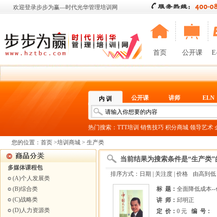
欢迎登录步步为赢—时代光华管理培训网
首页
公开课
E
公开课
讲师
ELN
内 训
热门搜索：
TTT培训
销售技巧
积分商城
领导艺术
您的位置：
首页
>
培训商城
> 生产类
当前结果为搜索条件是“生产类”
多媒体课程包
排序方式：
日期
|
关注度
| 价格
由高到低
(A)个人发展类
(B)综合类
标 题：
全面降低成本-
(C)战略类
讲 师：
邱明正
(D)人力资源类
定 价：
0 元
编 号：