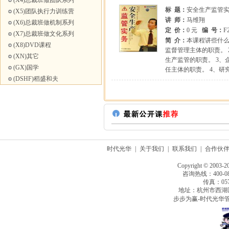
(X4)总裁班做团队系列
标 题：
安全生产监管
(X5)团队执行力训练营
讲 师：
马维翔
(X6)总裁班做机制系列
定 价：
0 元
编 号：
F
(X7)总裁班做文化系列
简 介：
本课程讲些什
(X8)DVD课程
监督管理主体的职责。
(XN)其它
生产监管的职责。 3
(GX)国学
任主体的职责。 4、
(DSHF)稻盛和夫
时代光华
|
关于我们
|
联系我们
|
合作伙
Copyright © 2003-2
咨询热线：400-080
传真：0571
地址：杭州市西湖
步步为赢-时代光华