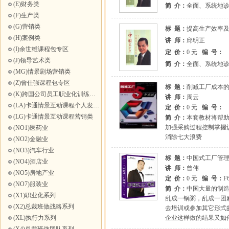
(E)财务类
简 介：
全面、系统地
(F)生产类
(G)营销类
标 题：
提高生产效率
(H)案例类
讲 师：
邱明正
(I)余世维课程包专区
定 价：
0 元
编 号：
(J)领导艺术类
简 介：
全面、系统地诊
(MG)情景剧场营销类
(Z)曾仕强课程包专区
标 题：
削减工厂成本
(K)跨国公司员工职业化训练高级互动课程
讲 师：
周云
(LA)卡通情景互动课程个人发展类
定 价：
0 元
编 号：
(LG)卡通情景互动课程营销类
简 介：
本套教材将帮
加强采购过程控制掌握
(NO1)医药业
消除七大浪费
(NO2)金融业
(NO3)汽车行业
标 题：
中国式工厂管
(NO4)酒店业
讲 师：
曾伟
(NO5)房地产业
定 价：
0 元
编 号：
F
(NO7)服装业
简 介：
中国大量的制造
(X1)职业化系列
乱成一锅粥，乱成一团
(X2)总裁班做战略系列
去培训或参加其它形式
(XL)执行力系列
企业这样做的结果又如