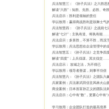
兵法智慧三： 《孙子兵法》之六胜思
解读“六胜”：知胜、先胜、必胜、奇
兵法启示：胜利是领袖的责任
学以致用：赢得商战胜利是鼓舞士气
兵法智慧四： 《孙子兵法》之战前七
解读“七计”：主孰有道、将孰有能…
兵法启示：多算胜，不算不胜，而况
学以致用：兵法思想在企业管理中的
兵法智慧五：《孙子兵法》之竞争四
解读“四度”：上兵伐谋、其次伐交…
兵法启示： 攻城之法，为不得已
学以致用：领导者善谋，则事半功倍
兵法智慧六：《孙子兵法》之团队六
兵家案例：兵法家武田信玄风林火山
商业案例：日本首富孙正义的团队法
兵法启示：心中有“数”，更要心中有“
学习致用：企业团队打造的最高境界