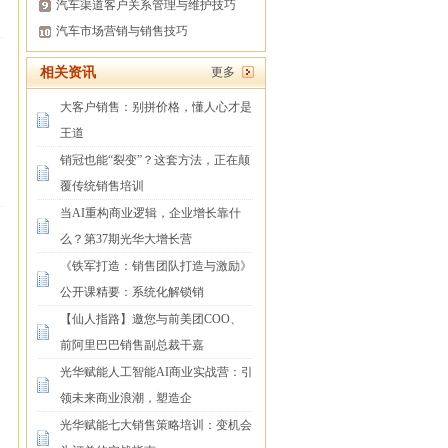
汽车渠道客户关系管理与维护技巧
汽车市场营销与销售技巧
相关资讯
更多
大客户销售：别拼价格，懂人心才是
王道
销冠也能“裂变”？这套方法，正在颠
覆传统销售培训
当AI重构商业逻辑，企业增长靠什
么？第37期光华大增长营
《铁军打造：销售团队打造与激励》
公开课精要：系统化解锁销
【仙人指路】邀您与前美团COO、
前阿里巴巴销售副总裁干嘉
光华赋能人工智能AI商业实战营：引
领未来商业浪潮，塑造企
光华赋能七大销售策略培训：变机会