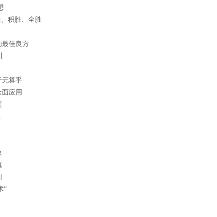
想
胜、积胜、全胜
的最佳良方
计
…
于无算乎
全面应用
度
…
象
旗
则
术”