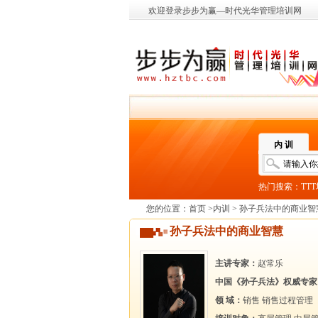
欢迎登录步步为赢—时代光华管理培训网
内 训
热门搜索：
TT
您的位置：
首页
>
内训
> 孙子兵法中的商业智
孙子兵法中的商业智慧
主讲专家：
赵常乐
中国《孙子兵法》权威专家
领 域：
销售
销售过程管理