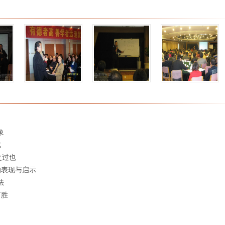
象
北
之过也
的表现与启示
法
可胜