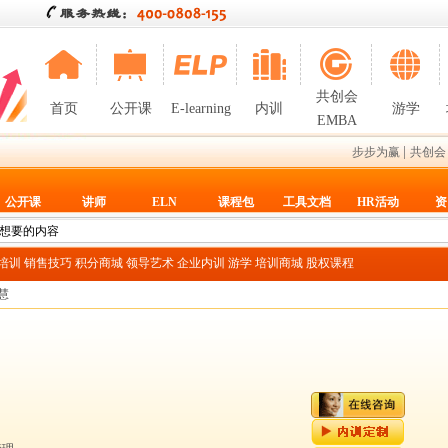
共创会
首页
公开课
E-learning
内训
游学
EMBA
|
步步为赢
共创会
公开课
讲师
ELN
课程包
工具文档
HR活动
资
T培训
销售技巧
积分商城
领导艺术
企业内训
游学
培训商城
股权课程
慧