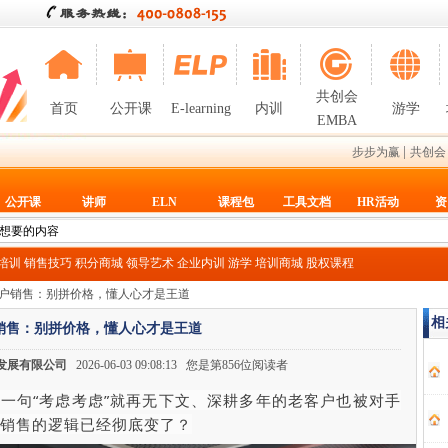
共创会
首页
公开课
E-learning
内训
游学
EMBA
|
步步为赢
共创会
公开课
讲师
ELN
课程包
工具文档
HR活动
资
T培训
销售技巧
积分商城
领导艺术
企业内训
游学
培训商城
股权课程
客户销售：别拼价格，懂人心才是王道
相
销售：别拼价格，懂人心才是王道
发展有限公司
2026-06-03 09:08:13 您是第856位阅读者
户一句“考虑考虑”就再无下文、深耕多年的老客户也被对手
户销售的逻辑已经彻底变了？