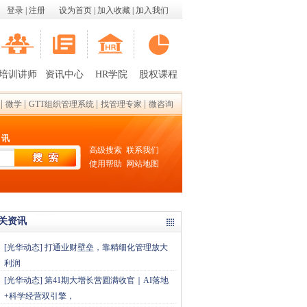
登录
|
注册
设为首页
|
加入收藏
|
加入我们
培训讲师
资讯中心
HR学院
股权课程
|
|
|
|
微学
GTT组织管理系统
找管理专家
微咨询
 讯
高级搜索
联系我们
使用帮助
网站地图
关资讯
[
光华动态
]
打通业财壁垒，靠精细化管理放大
利润
[
光华动态
]
第41期大增长营圆满收官｜AI落地
+科学经营双引擎，