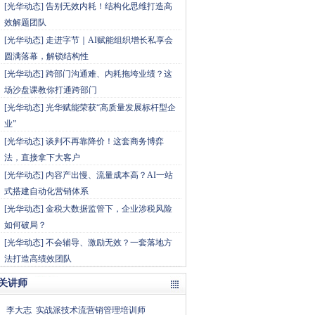
[
光华动态
]
告别无效内耗！结构化思维打造高
效解题团队
[
光华动态
]
走进字节｜AI赋能组织增长私享会
圆满落幕，解锁结构性
[
光华动态
]
跨部门沟通难、内耗拖垮业绩？这
场沙盘课教你打通跨部门
[
光华动态
]
光华赋能荣获“高质量发展标杆型企
业”
[
光华动态
]
谈判不再靠降价！这套商务博弈
法，直接拿下大客户
[
光华动态
]
内容产出慢、流量成本高？AI一站
式搭建自动化营销体系
[
光华动态
]
金税大数据监管下，企业涉税风险
如何破局？
[
光华动态
]
不会辅导、激励无效？一套落地方
法打造高绩效团队
关讲师
李大志
实战派技术流营销管理培训师