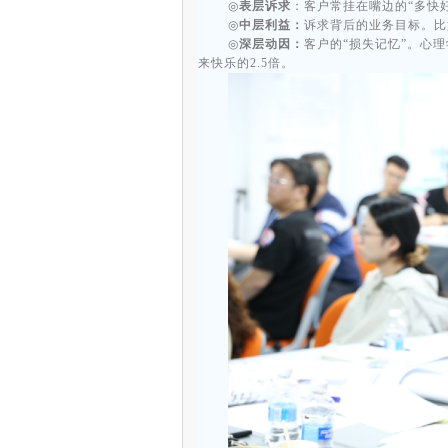
◎
表层诉求
：客户常挂在嘴边的“多快
◎
中层利益：
诉求背后的业务目标。比
◎
深层动因：
客户的“损失记忆”。心
来快乐的2.5倍。