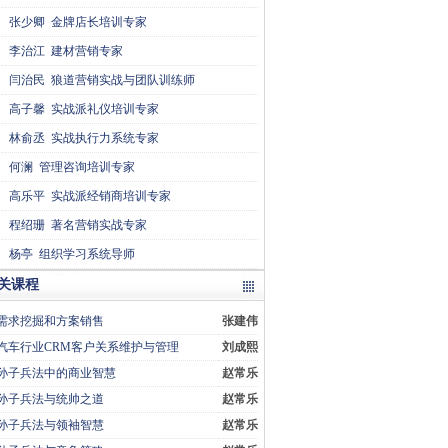
张少卿
金牌店长培训专家
李治江
建材营销专家
闫治民
狼道营销实战与团队训练师
高子馨
实战派礼仪培训专家
林俞丞
实战执行力系统专家
何澜
管理咨询培训专家
高乐平
实战派经销商培训专家
程绍珊
著名营销实战专家
杨亭
组织学习系统导师
关课程
需求挖掘和方案销售
张建伟
汽车行业CRM客户关系维护与管理
刘成熙
孙子兵法中的商业智慧
赵常乐
孙子兵法与统帅之道
赵常乐
孙子兵法与领袖智慧
赵常乐