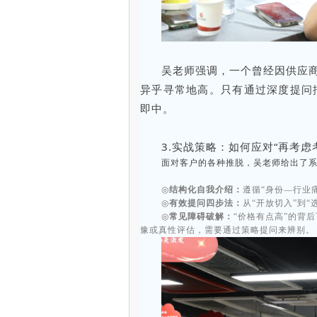
吴老师强调，一个曾经因供应商
异乎寻常地高。只有通过深度提问
即中。
3.实战策略：如何应对“再考虑
面对客户的各种推脱，吴老师给出了
◎
结构化自我介绍：
遵循“身份—行业
◎
有效提问四步法：
从“开放切入”到“
◎
常见障碍破解：
“价格有点高”的背
豫或真性评估，需要通过策略提问来辨别。