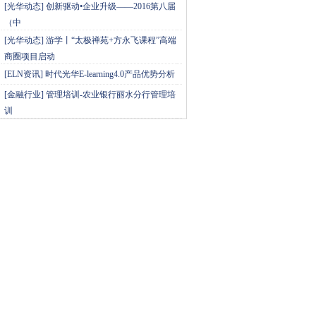
[
光华动态
]
创新驱动•企业升级——2016第八届
（中
[
光华动态
]
游学丨“太极禅苑+方永飞课程”高端
商圈项目启动
[
ELN资讯
]
时代光华E-learning4.0产品优势分析
[
金融行业
]
管理培训-农业银行丽水分行管理培
训