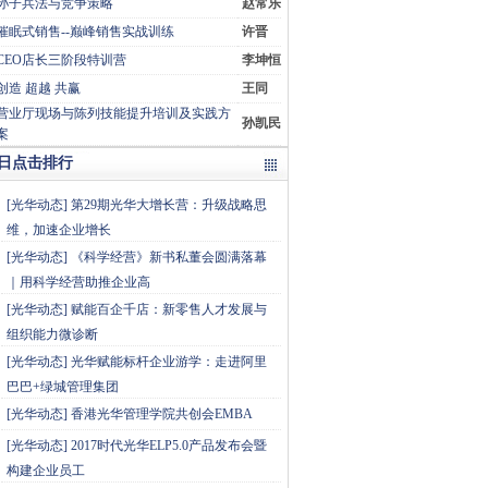
孙子兵法与竞争策略
赵常乐
催眠式销售--巅峰销售实战训练
许晋
CEO店长三阶段特训营
李坤恒
创造 超越 共赢
王同
营业厅现场与陈列技能提升培训及实践方
孙凯民
案
日点击排行
[
光华动态
]
第29期光华大增长营：升级战略思
维，加速企业增长
[
光华动态
]
《科学经营》新书私董会圆满落幕
｜用科学经营助推企业高
[
光华动态
]
赋能百企千店：新零售人才发展与
组织能力微诊断
[
光华动态
]
光华赋能标杆企业游学：走进阿里
巴巴+绿城管理集团
[
光华动态
]
香港光华管理学院共创会EMBA
[
光华动态
]
2017时代光华ELP5.0产品发布会暨
构建企业员工