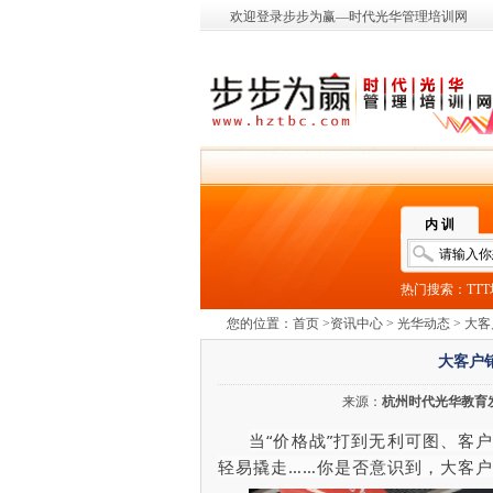
欢迎登录步步为赢—时代光华管理培训网
内 训
热门搜索：
TT
您的位置：
首页
>
资讯中心
>
光华动态
> 大
大客户
来源：
杭州时代光华教育
当“价格战”打到无利可图、客
轻易撬走……你是否意识到，大客