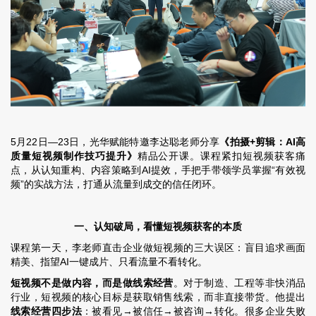
5月22日—23日，
光华赋能
特邀李达聪老师分享
《拍摄+剪辑：AI高
质量短视频制作技巧提升》
精品公开课。课程紧扣短视频获客痛
点，从认知重构、内容策略到AI提效，手把手带领学员掌握“有效视
频”的实战方法，打通从流量到成交的信任闭环。
一、认知破局，看懂短视频获客的本质
课程第一天，李老师直击企业做短视频的三大误区：盲目追求画面
精美、指望AI一键成片、只看流量不看转化。
短视频不是做内容，而是做线索经营
。对于制造、工程等非快消品
行业，短视频的核心目标是获取销售线索，而非直接带货。他提出
线索经营四步法
：被看见→被信任→被咨询→转化。很多企业失败