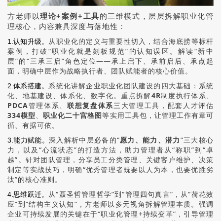
方老师以
理论+案例+工具
的三维模式，层层拆解职业化管
理核心，内容兼具深度与落地性：
从职业化的定义与重要性切入，结合海底捞等标杆
1.认知升级。
案例，打破“职业化就是刻板规范”的认知误区。解读“新中
层”的“三承三启”角色定位——承上启下、承前启后、承点起
面，明确中层作为战略执行者、团队赋能者的核心价值。
系统化讲解企业职业化团队建设的四大基础：系统
2.体系搭建。
化、地基建设、体系化、数字化。重点拆解
4R
制度执行体系、
PDCA
管理体系、
联想复盘体系
三大管理工具，配套人才评估
334模型
、
职业化二十宫格图
等实用工具包，让管理工作有章可
循、有据可依。
深入解析中层必备的“
愿力、能力、潜力
”三大核心
3.能力赋能。
力，以及“心流状态”的打造方法，助力管理者从“称职”到“卓
越”。针对团队管理，分享员工分类管理、关键客户维护、决策
制定等实战技巧，明确“优秀管理者既要以人为本，也要优胜劣
汰”的核心准则。
从“聂圣哲管理哲学”到“管理四句真言”，从“荷花效
4.思维跃迁。
应”到“结构主义认知”，方老师以多元视角拆解管理本质。强调
企业可持续发展的关键在于“职业化管理+持续变革”，引导管理