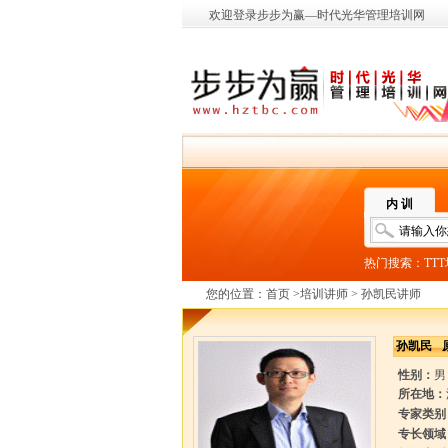
欢迎登录步步为赢—时代光华管理培训网
内 训
热门搜索：
TT
您的位置：
首页
>
培训讲师
> 孙凯民讲师
孙凯民
性别：
男
所在地：
专家类别
专长领域