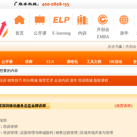
共创会
首页
公开课
E-learning
内训
游学
EMBA
|
步步为赢
共创会
公开课
讲师
ELN
课程包
工具文档
HR活动
资
T培训
销售技巧
积分商城
领导艺术
企业内训
游学
培训商城
股权课程
原深圳移动服务总监金牌讲师
（
推荐讲师
）
深圳
：
培训讲师
：
培训管理
|
店面管理与终端陈列
|
销售过程管理
|
区域市场开发与管理