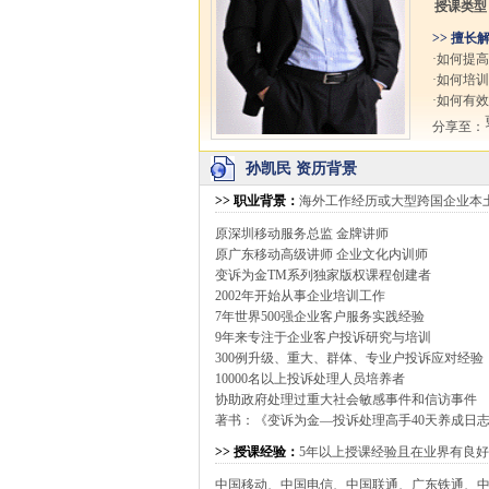
授课类型
>> 擅长
·如何提
·如何培
·如何有
分享至：
孙凯民 资历背景
>>
职业背景
：
海外工作经历或大型跨国企业本
原深圳移动服务总监 金牌讲师
原广东移动高级讲师 企业文化内训师
变诉为金TM系列独家版权课程创建者
2002年开始从事企业培训工作
7年世界500强企业客户服务实践经验
9年来专注于企业客户投诉研究与培训
300例升级、重大、群体、专业户投诉应对经验
10000名以上投诉处理人员培养者
协助政府处理过重大社会敏感事件和信访事件
著书：《变诉为金—投诉处理高手40天养成日
>>
授课经验
：
5年以上授课经验且在业界有良
中国移动、中国电信、中国联通、广东铁通、