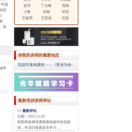
、中国
俞萍
丁云峰
范斌
深圳
小桥
肖钢
邹亮
三
王银周
王思远
石磊
家
、深
孙凯民讲师的最新动态
实战可落地课程——《变诉为金-客户投诉处理技巧》
·
场学
最新培训讲师评论
>> 最新评论
日期：2012-12-18
孙凯明老师讲课很系统操作性也很
强，学员们很喜欢去学习，。