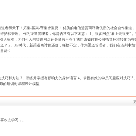
渠道者得天下！拓渠-蠃渠-守渠皆重要！ 优质的电信运营商呼唤优质的社会合作渠道
护和管理。 作为渠道管理者，你是否常有以下困惑： 1、很多网点“看上去很美”，
道引入标准，为何引入的渠道网点还是良莠不齐？我们该如何将公司指导标准转化为有
道？ 2、3G时代，新渠道商讨价还价，摇摆不定，作为渠道管理者，我们在谈判中如
标？..
的技巧和方法 3、演练并掌握有影响力的身体语言 4、掌握有效的学员问题应对技巧 5
师的培训树课程设计模型..
很喜欢去学习，。