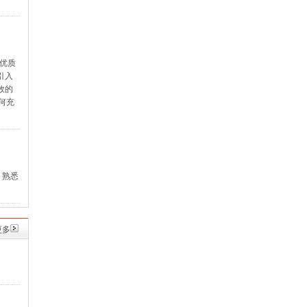
，优质
引入
效的
何充
、熟悉
更多