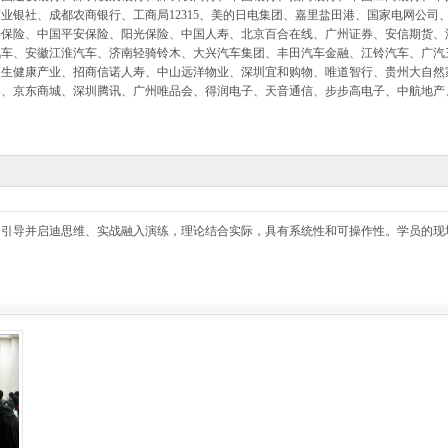
业银社、成都农商银行、工商局12315、美的日电集团、嘉里盐田港、国家电网公司
寿保险、中国平安保险、阳光保险、中国人寿、北京百合在线、广州证券、安信期货、
汽车、安徽江淮汽车、济南轻骑铃木、大兴汽车集团、丰田汽车金融、江铃汽车、广汽
三生健康产业、招商信诺人寿、中山远洋物业、深圳宜和购物、唯道智行、贵州大自然
器、京东商城、深圳腾讯、广州唯品会、得润电子、天音通信、步步高电子、中航地产
，引导并启迪思维、实战融入演练，理论结合实际，具有系统性和可操作性。学员的现