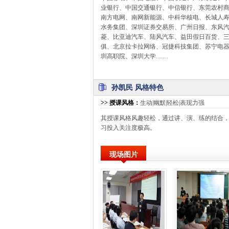
业银行、中国交通银行、中信银行、东莞农村商
南方电网、南网新能源、中科华核电、长城人
水务集团、深圳证券交易所、广州日报、东风
菱、比亚迪汽车、陆风汽车、益田假日百货、
俱、北京拉卡拉网络、冠捷科技集团、苏宁电
圳高职院、深圳大学……
孙凯民 风格特色
>>
授课风格
：
生动|幽默|轻松|表现力强
其授课风格风趣轻松，通过讲、演、练的结合
习投入关注度极高。
现场图片