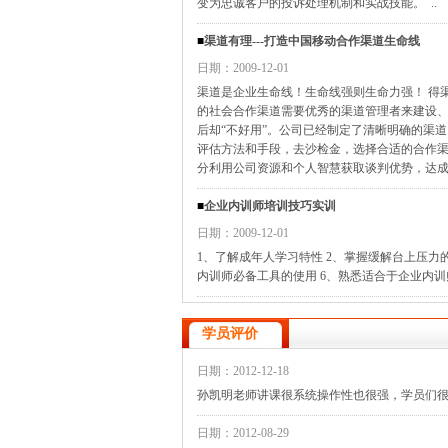
变为忠诚客户的投诉处理机制和实战技能。 ..
■
渠道有理---打造中国移动合作渠道生命线
日期：2009-12-01
渠道是企业生命线！生命线强则生命力强！ 得
的社会合作渠道需要优秀的渠道管理者来建设、维
后却“不好用”。公司已经制定了清晰明确的渠
评估方法和手段，去沙检金，选择合适的合作渠
分利用公司资源和个人智慧获取谈判优势，达成目
■
企业内训师培训技巧实训
日期：2009-12-01
1、了解成年人学习特性 2、掌握缓解台上压力
内训师必备工具的使用 6、熟悉适合于企业内训
学员评价
日期：2012-12-18
孙凯明老师讲课很系统操作性也很强，学员们
日期：2012-08-29