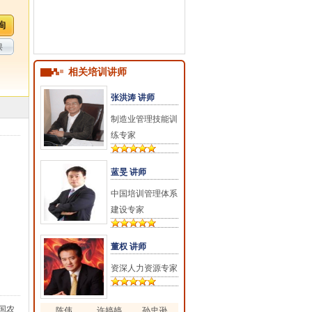
课
相关培训讲师
张洪涛 讲师
制造业管理技能训
练专家
蓝旻 讲师
中国培训管理体系
建设专家
董权 讲师
资深人力资源专家
国农
陈伟
许婷婷
孙忠逊