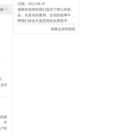
日期：2012-08-29
多>>
感谢孙老师给我们提供了静心的机
会，在真实的案例、生动的故事中，
帮我们体会大道至简的从商哲学
我要点评孙凯民
方
企业对
年实践
念，平
客户转