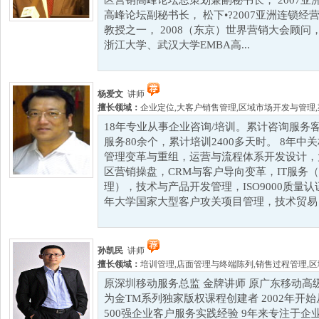
区营销高峰论坛总策划兼副秘书长， 2007
高峰论坛副秘书长， 松下•?2007亚洲连锁
教授之一， 2008（东京）世界营销大会顾问
浙江大学、武汉大学EMBA高...
杨爱文
讲师
擅长领域：
企业定位
,
大客户销售管理
,
区域市场开发与管理
,
18年专业从事企业咨询/培训。累计咨询服务客
服务80余个，累计培训2400多天时。 8年
管理变革与重组，运营与流程体系开发设计，
区营销操盘，CRM与客户导向变革，IT服务
理），技术与产品开发管理，ISO9000质量
年大学国家大型客户攻关项目管理，技术贸易，
孙凯民
讲师
擅长领域：
培训管理
,
店面管理与终端陈列
,
销售过程管理
,
区
原深圳移动服务总监 金牌讲师 原广东移动高
为金TM系列独家版权课程创建者 2002年开
500强企业客户服务实践经验 9年来专注于企业