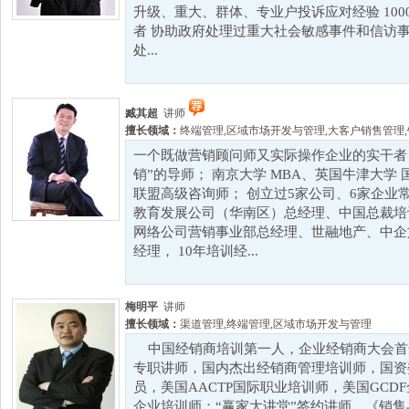
升级、重大、群体、专业户投诉应对经验 100
者 协助政府处理过重大社会敏感事件和信访事
处...
臧其超
讲师
擅长领域：
终端管理
,
区域市场开发与管理
,
大客户销售管理
,
一个既做营销顾问师又实际操作企业的实干者
销”的导师； 南京大学 MBA、英国牛津大学
联盟高级咨询师； 创立过5家公司、6家企业
教育发展公司（华南区）总经理、中国总裁培
网络公司营销事业部总经理、世融地产、中企
经理， 10年培训经...
梅明平
讲师
擅长领域：
渠道管理
,
终端管理
,
区域市场开发与管理
中国经销商培训第一人，企业经销商大会首
专职讲师，国内杰出经销商管理培训师，国资
员，美国AACTP国际职业培训师，美国GCD
企业培训师；“赢家大讲堂”签约讲师，《销售