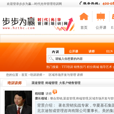
欢迎登录步步为赢—时代光华管理培训网
首页
公开课
E
公开课
讲师
ELN
内 训
热门搜索：
TTT培训
销售技巧
积分商城
领导艺术
您的位置：
首页
>
培训讲师
>
区域市场开发与管理 讲师
培训讲师
渠道管理
终端管理
大客户销售管理
程绍珊
讲师
擅长领域：
整合营销
,
渠道管理
,
终端管理
,
区域市场开发与管
背景介绍： 著名营销实战专家，华夏基石集
北京迪智成管理咨询有限公司董事长。美的集