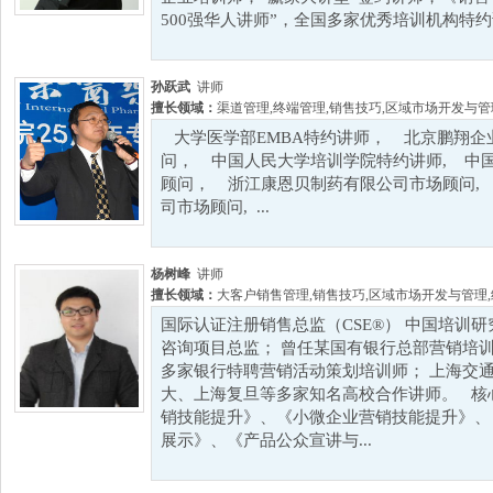
500强华人讲师”，全国多家优秀培训机构特约讲
孙跃武
讲师
擅长领域：
渠道管理
,
终端管理
,
销售技巧
,
区域市场开发与管
大学医学部EMBA特约讲师， 北京鹏翔企
问， 中国人民大学培训学院特约讲师, 中
顾问， 浙江康恩贝制药有限公司市场顾问,
司市场顾问, ...
杨树峰
讲师
擅长领域：
大客户销售管理
,
销售技巧
,
区域市场开发与管理
,
国际认证注册销售总监（CSE®） 中国培训
咨询项目总监； 曾任某国有银行总部营销培训
多家银行特聘营销活动策划培训师； 上海交
大、上海复旦等多家知名高校合作讲师。 核
销技能提升》、《小微企业营销技能提升》、
展示》、《产品公众宣讲与...