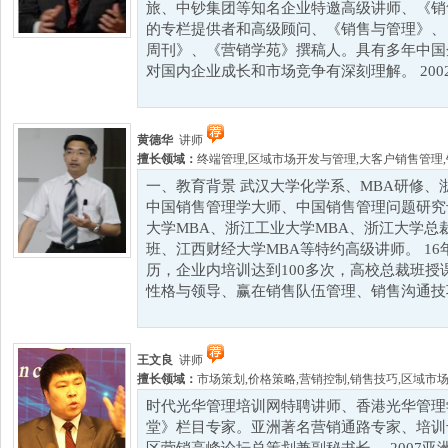
旅、中钞集团等知名企业特邀高级讲师、《销
的专栏提供者和高级顾问、《销售与管理》、
周刊》、《营销学苑》撰稿人。具有多年中国
对国内企业成长和市场竞争有深刻理解。 2002
黄德华
讲师
擅长领域：
终端管理
,
区域市场开发与管理
,
大客户销售管理
,
一、教育背景 武汉大学化学系、MBA研修、浙
中国销售管理学大师、中国销售管理问题研究
大学MBA、浙江工业大学MBA、浙江大学总
班、江西财经大学MBA等特约高级讲师。 1
历，企业内培训达到100多次，高校总裁班授
性格与领导、赢在销售队伍管理、销售沟通技巧
王文良
讲师
擅长领域：
市场策划
,
价格策略
,
营销控制
,
销售技巧
,
区域市
时代光华管理培训网特聘讲师、香港光华管理
堂》栏目专家。亚洲著名营销通路专家、培训专