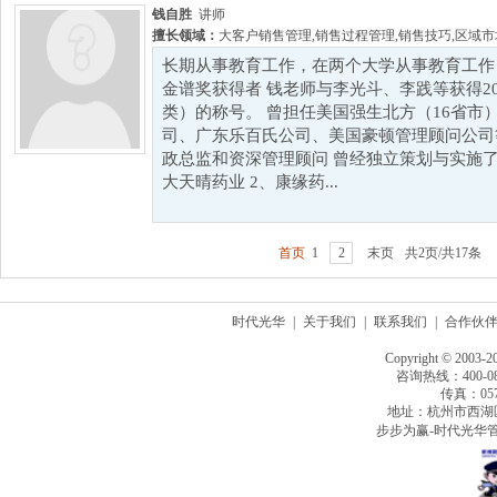
钱自胜
讲师
擅长领域：
大客户销售管理
,
销售过程管理
,
销售技巧
,
区域市
长期从事教育工作，在两个大学从事教育工作 
金谱奖获得者 钱老师与李光斗、李践等获得2
类）的称号。 曾担任美国强生北方（16省市
司、广东乐百氏公司、美国豪顿管理顾问公司
政总监和资深管理顾问 曾经独立策划与实施了
大天晴药业 2、康缘药...
首页
1
2
末页
共2页/共17条
时代光华
|
关于我们
|
联系我们
|
合作伙
Copyright © 2003-2
咨询热线：400-080
传真：0571
地址：杭州市西湖
步步为赢-时代光华