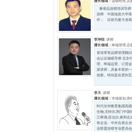
擅长领域：
连锁经营
,
店
奢侈品连锁培训导师
训师 中国地质大学珠
作； 目前为曼卡龙珠宝
李坤恒
讲师
擅长领域：
终端管理
,
店
资深零售品牌管理顾问
会认证催眠导师 北京
理、终端运营、订货会
派讲师，具备丰富的一
创新。特别是在受到互联
李天
讲师
擅长领域：
市场策划
,
营
时代光华教育集团高级
生物,尤特尔,荆门中国
江啤酒,苏泊尔,泰和志
有企业、中外合资企业
业联盟连锁专业委员会