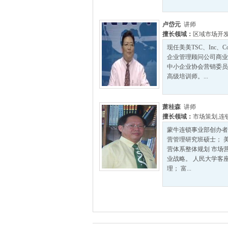
卢岱元
讲师
擅长领域：
区域市场开
现任美美TSC、Inc、
企业管理顾问公司商业
中小企业协会营销委员
高级培训师。...
萧桂森
讲师
擅长领域：
市场策划
,
连
蒙牛连锁事业部创办者
营管理研究班硕士； 美
营体系整体规划 市场营销
业战略。 人民大学客座
理； 富...