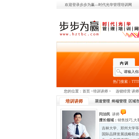
欢迎登录步步为赢—时代光华管理培训网
内 训
热门搜索：
TT
您的位置：
首页
>
培训讲师
>
连锁经营 讲师
培训讲师
渠道管理
终端管理
区域
闫治民
讲师
擅长领域：
销售技巧
,
大
吉林大学、郑州大学等
国际品牌发展战略联合