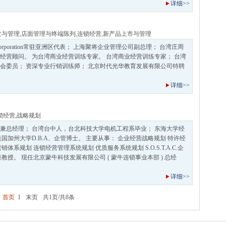
详细>>
发与管理
,
店面管理与终端陈列
,
连锁经营
,
新产品上市与管理
Corporation常驻亚洲区代表； 上海聚将企业管理公司副总理； 台湾庄周
经营顾问。 为台湾商业经营训练专家。 台湾商业经营训练专家； 台湾
会委员； 资深专业行销训练师； 北京时代光华教育发展有限公司特聘
详细>>
锁经营
,
战略规划
兼总经理； 台湾台中人，台北科技大学电机工程系毕业； 东海大学经
国加州大学D.B.A、企管博士。 主要从事： 企业经营战略规划 特许经
体系规划 连锁经营管理系统规划 优质服务系统规划 S.O.S.T.A.C.企
教授。 现任北京蒙牛科技发展有限公司 ( 蒙牛连锁事业本部 ) 总经
详细>>
首页
1
末页
共1页/共8条