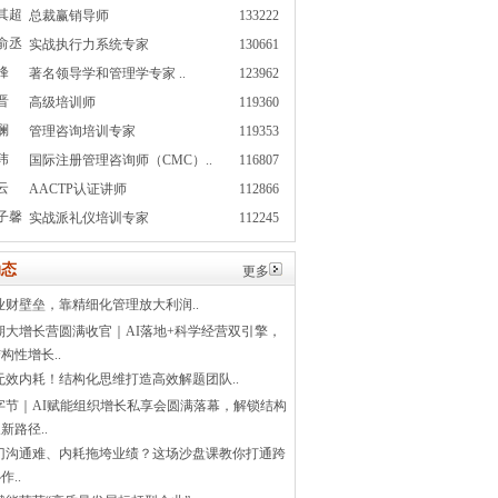
其超
总裁赢销导师
133222
俞丞
实战执行力系统专家
130661
峰
著名领导学和管理学专家 ..
123962
晋
高级培训师
119360
澜
管理咨询培训专家
119353
玮
国际注册管理咨询师（CMC）..
116807
云
AACTP认证讲师
112866
子馨
实战派礼仪培训专家
112245
态
更多
业财壁垒，靠精细化管理放大利润..
1期大增长营圆满收官｜AI落地+科学经营双引擎，
构性增长..
无效内耗！结构化思维打造高效解题团队..
字节｜AI赋能组织增长私享会圆满落幕，解锁结构
新路径..
门沟通难、内耗拖垮业绩？这场沙盘课教你打通跨
作..