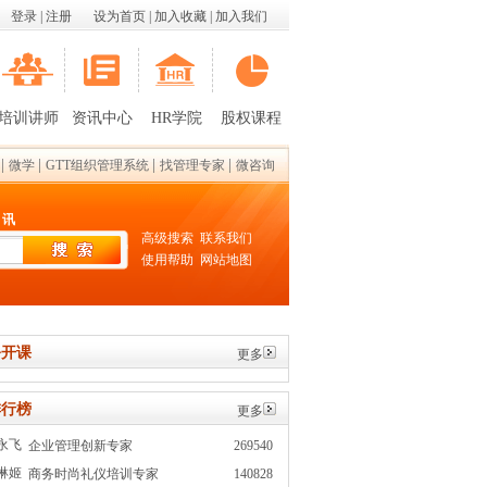
登录
|
注册
设为首页
|
加入收藏
|
加入我们
培训讲师
资讯中心
HR学院
股权课程
|
|
|
|
微学
GTT组织管理系统
找管理专家
微咨询
 讯
高级搜索
联系我们
使用帮助
网站地图
开课
更多
行榜
更多
永飞
企业管理创新专家
269540
琳姬
商务时尚礼仪培训专家
140828