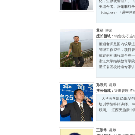
化，生存硬道理》、《
美结合者。营销非战争
（diagnose） +课中体验（e
董涵
讲师
擅长领域：
销售技巧
,
连
董涵老师是国内较早进
管理工作12年，项目
成案例和课程结合在一
浙江大学继续教育学院
浙江省团校特邀专家讲师
孙跃武
讲师
擅长领域：
渠道管理
,
终
大学医学部EMBA特
培训学院特约讲师, 
顾问, 江西天施康中药
王崇华
讲师