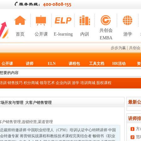
共创会
首页
公开课
E-learning
内训
游学
EMBA
|
步步为赢
共创会
公开课
讲师
ELN
课程包
工具文档
HR活动
资
T培训
销售技巧
积分商城
领导艺术
企业内训
游学
培训商城
股权课程
最新公
市场开发与管理
大客户销售管理
讲师排
客户销售管理
,
连锁经营
,
渠道管理
方
总裁班特邀讲师 中国职业经理人（CPM）培训认证中心特聘讲师 中国
会特邀专家 将营销实战课程和教练技术课程完美结合者 畅销书《职业
范