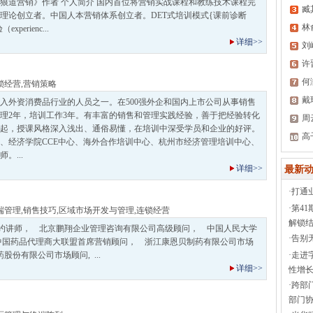
狼道营销》作者 个人简介 国内首位将营销实战课程和教练技术课程完
臧
理论创立者。中国人本营销体系创立者。DET式培训模式{课前诊断
林
xperienc...
详细>>
刘
许
何
锁经营
,
营销策略
戴
入外资消费品行业的人员之一。在500强外企和国内上市公司从事销售
管理2年，培训工作3年。有丰富的销售和管理实践经验，善于把经验转化
周
起，授课风格深入浅出、通俗易懂，在培训中深受学员和企业的好评。
高
、经济学院CCE中心、海外合作培训中心、杭州市经济管理培训中心、
。...
详细>>
最新动
·
打通
·
第4
端管理
,
销售技巧
,
区域市场开发与管理
,
连锁经营
解锁结
约讲师， 北京鹏翔企业管理咨询有限公司高级顾问， 中国人民大学
·
告别
中国药品代理商大联盟首席营销顾问， 浙江康恩贝制药有限公司市场
股份有限公司市场顾问, ...
·
走进
详细>>
性增长
·
跨部
部门协