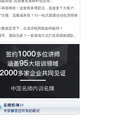
赋能荣获“高质量发展标杆型企业”..
不再靠降价！这套商务博弈法，直接拿下大客户..
产出慢、流量成本高？AI一站式搭建自动化营销体
大数据监管下，企业涉税风险如何破局？..
辅导、激励无效？一套落地方法打造高绩效团队..