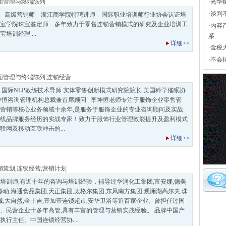
面管理与终端陈列
·
光华
·
谈判
 高级营销师 浙江商学院特聘讲师 国际职业培训师行业协会认证培
宝学院珠宝鉴定师 多年致力于零售连锁营销模式的研究及企业培训工
·
内容
培训经理 ...
系..
详细>>
·
金税
·
不会
面管理与终端陈列
,
连锁经营
 国际NLP教练技术导师 实体零售创新模式研究院院长 美国科学催眠协
中恒咨询管理机构总裁兼首席顾问 李坤恒老师专注于服饰企业零售管
营销等核心业务领域十余年,是服务于服饰企业的专业咨询顾问及实战
线品牌服务经历的实战专家！致力于服饰行业管理效能提升及盈利模式
网及移动互联冲击的...
详细>>
销策划
,
连锁经营
,
营销计划
培训师,有近十年的咨询与培训经验，辅导过华润化工集团,富安娜,德美
移动,海通食品集团,天正集团,太格尔集团,东风南方集团,观澜湖高尔夫,珠
诚,大自然,金士吉,壹加壹连锁超市,安华卫浴等近百家企业。曾担任过国
、民营企业十多年高管,具有丰富的管理与营销实战经验。 品牌中国产
执行主任、中国连锁经营协...