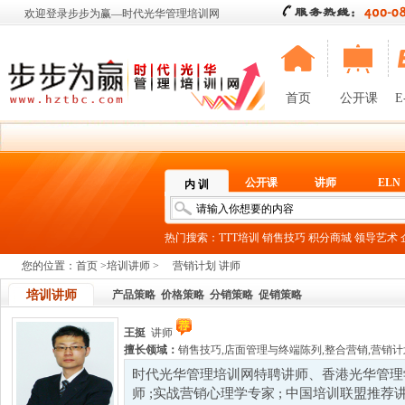
欢迎登录步步为赢—时代光华管理培训网
首页
公开课
E
公开课
讲师
ELN
内 训
热门搜索：
TTT培训
销售技巧
积分商城
领导艺术
您的位置：
首页
>
培训讲师
>
营销计划 讲师
培训讲师
产品策略
价格策略
分销策略
促销策略
王挺
讲师
擅长领域：
销售技巧
,
店面管理与终端陈列
,
整合营销
,
营销计
时代光华管理培训网特聘讲师、香港光华管理
师 ;实战营销心理学专家 ; 中国培训联盟推荐讲