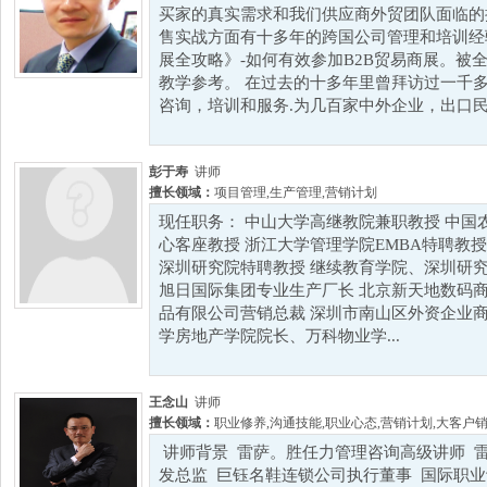
买家的真实需求和我们供应商外贸团队面临的
售实战方面有十多年的跨国公司管理和培训经
展全攻略》-如何有效参加B2B贸易商展。被
教学参考。 在过去的十多年里曾拜访过一千
咨询，培训和服务.为几百家中外企业，出口民
彭于寿
讲师
擅长领域：
项目管理
,
生产管理
,
营销计划
现任职务： 中山大学高继教院兼职教授 中国
心客座教授 浙江大学管理学院EMBA特聘教授
深圳研究院特聘教授 继续教育学院、深圳研究
旭日国际集团专业生产厂长 北京新天地数码商
品有限公司营销总裁 深圳市南山区外资企业商
学房地产学院院长、万科物业学...
王念山
讲师
擅长领域：
职业修养
,
沟通技能
,
职业心态
,
营销计划
,
大客户
讲师背景 雷萨。胜任力管理咨询高级讲师 
发总监 巨钰名鞋连锁公司执行董事 国际职业训