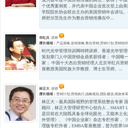
成为该年度中国营销传播的典范，获得了中国
个优秀案例奖，并代表中国企业首次登上由美
学院院长协会联合主办的美国营销年会讲坛。
师舒尔茨先生作为整合营销传播在中...
华红兵
讲师
擅长领域：
产品策略
,
促销策略
,
整合营销
,
营销计划
,
营销组
时代光华管理培训网特聘讲师、香港光华管理
策划掌门人中国营销金鼎奖获得者； 中国唯
家； 中国十大杰出营销经理人北京华红兵营销
座教授美国民族大学教授、博士生导师。...
林正大
讲师
擅长领域：
营销计划
,
营销执行
,
战略规划
,
团队建设
,
绩效体
林正大－最具国际视野的管理系统整合专家 
顾问，林正大管理研究中心创办人，SMART LE
是目前在大陆既具备全球化眼光，又能本土化
外管理》、《中国企业家》杂志专栏作家，《
理版专栏作者，EMBA客座教授，曾为世界50