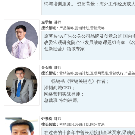
询与培训服务。 资历背景：海外工作经历或大型
左学荣
讲师
擅长领域：
产品策略
,
营销计划
,
营销策略
原著名4A广告公关公司品牌及创意总监 国内
改委宏观研究院企业发展战略课题组专家 《
创新经营》领域专家...
吴石峰
讲师
擅长领域：
营销策略
,
营销计划
,
互联网思维
,
营销执行
,
产品
畅销书《营销关键点》作者；
泽韬商城CEO；
网络营销实战导师；
总裁班 特约讲师。
钟景松
讲师
擅长领域：
营销组织
,
营销计划
,
国际贸易
在过去的十多年中曾长期接触全球买家,采购商