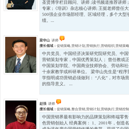
圣贤博学栏目顾问、讲师 ;读书频道推荐讲师 ; 
专家 ;《培训》杂志核心讲师; 王挺老师曾
500强企业市场部经理、区域经理，多个大
绩。...
梁华山
讲师
擅长领域：
促销策略
,
营销计划
,
营销执行
,
营销组织
,
营销策
中共党员、中国经济决策研究院研究员、中国
营销策划专家，中国优秀策划人； 曾任教或
中国策划学院、中国商业技师协会、劳动和社
十余家教学或科研单位。 梁华山先生是“程序
学指明成功营销必须做到： “八化”，对市场
的指导意义。 ...
赵强
讲师
擅长领域：
促销策略
,
整合营销
,
营销计划
,
营销执行
,
营销控
中国营销界最有影响力的品牌策划和终端零售专
色营销创始人 经典案例： 1、2001年，创