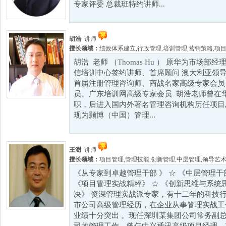
专家评委 总裁班特约讲师...
胡浩
讲师
擅长领域：
绩效体系建立
,
行政管理
,
培训管理
,
营销策略
,
项
胡浩 老师 （Thomas Hu ） 原华为市场部
信培训中心签约讲师、首席顾问 澳大利亚领导力
首届注册管理咨询师、商战名家高级专家会员
员、广东培训网高级专家会员 胡浩老师曾在
职，后进入国内外著名管理咨询机构历任项目
现为颢博（中国）管理...
王澍
讲师
擅长领域：
项目管理
,
管理技能
,
创新管理
,
中层管理
,
领导艺
《从专家到卓越管理干部 》 ☆ 《中层管理干
《项目管理实战精粹》 ☆ 《创新思维与系统思
决》 资深管理实战派专家，有十二年的科技
市公司高级管理经历，在企业从事管理实战工
业绩十分突出 。现任深圳某集团公司常务副总