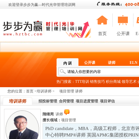
欢迎登录步步为赢—时代光华管理培训网
首页
公开课
E
公开课
讲师
ELN
内 训
热门搜索：
TTT培训
销售技巧
积分商城
领导艺术
您的位置：
首页
>
培训讲师
>
项目管理 讲师
培训讲师
招投标管理
合同管理
项目进度管理
项目评估
隋继周
讲师
擅长领域：
项目管理
PhD candidate，MBA，高级工程师，北
中心特聘PMP®讲师 英国APMG集团授权PRI