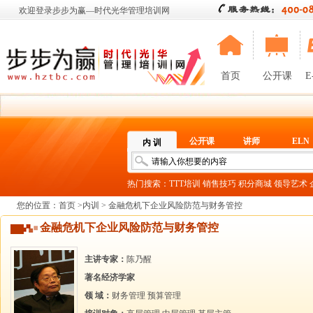
欢迎登录步步为赢—时代光华管理培训网
首页
公开课
E
公开课
讲师
ELN
内 训
热门搜索：
TTT培训
销售技巧
积分商城
领导艺术
您的位置：
首页
>
内训
> 金融危机下企业风险防范与财务管控
金融危机下企业风险防范与财务管控
主讲专家：
陈乃醒
著名经济学家
领 域：
财务管理
预算管理