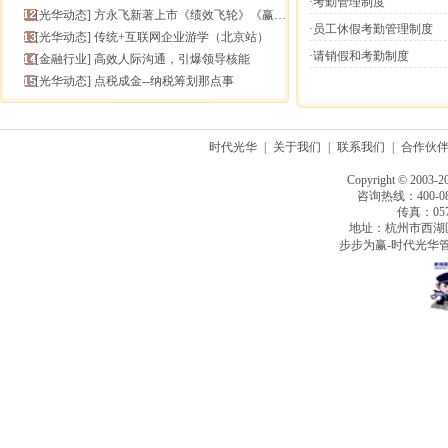
·考勤管理制度
[
光华动态
]
方永飞新著上市《绩效飞轮》《赢在中层》六折抢鲜！
·员工休假考勤管理制度
[
光华动态
]
传统+互联网企业游学（北京站）
·请销假和考勤制度
[
金融行业
]
高效人际沟通，引爆领导核能
[
光华动态
]
点税成金--纳税筹划那点事
时代光华
|
关于我们
|
联系我们
|
合作伙
Copyright © 2003-2
咨询热线：400-080
传真：0571
地址：杭州市西湖
步步为赢-时代光华