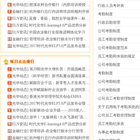
[
光华动态
]
慈溪农村合作银行《内部培训师授课技能提升》报导
·行政人员考评表
[
金融行业
]
杭州银行总行内训师培训班顺利开班
·考勤制度
[
ELN资讯
]
蓝瘦，香菇，我想去学做课件—标准课件制作分享会
·行政后勤管理
[
ELN资讯
]
时代光华E-learning4.0产品优势分析
·公司考勤制度
[
ELN资讯
]
中国农业银行全面推进网络化学习
[
金融行业
]
管理培训-农业银行丽水分行管理培训
·员工考勤管理制度
[
光华动态
]
2017时代光华ELP5.0产品发布会暨构建企业员工
·公司考勤制度范本
·员工考勤和休假的规定
·公司考勤制度
[
光华动态
]
第29期光华大增长营：升级战略思维，加速企业增长
·考勤制度
[
光华动态
]
《科学经营》新书私董会圆满落幕｜用科学经营助推企业高
·公司考勤制度
[
光华动态
]
赋能百企千店：新零售人才发展与组织能力微诊断
[
光华动态
]
光华赋能标杆企业游学：走进阿里巴巴+绿城管理集团
·公司考勤制度
[
光华动态
]
香港光华管理学院共创会EMBA
·公司员工考勤管理制度
[
光华动态
]
2017时代光华ELP5.0产品发布会暨构建企业员工
·关于启用电子考勤系统的
[
光华动态
]
创新驱动•企业升级——2016第八届（中
·公司员工考勤管理制度
[
光华动态
]
游学丨“太极禅苑+方永飞课程”高端商圈项目启动
·员工考勤纪录表
[
ELN资讯
]
时代光华E-learning4.0产品优势分析
[
金融行业
]
管理培训-农业银行丽水分行管理培训
·办事处考勤制度
[
金融行业
]
杭州银行总行内训师培训班顺利开班