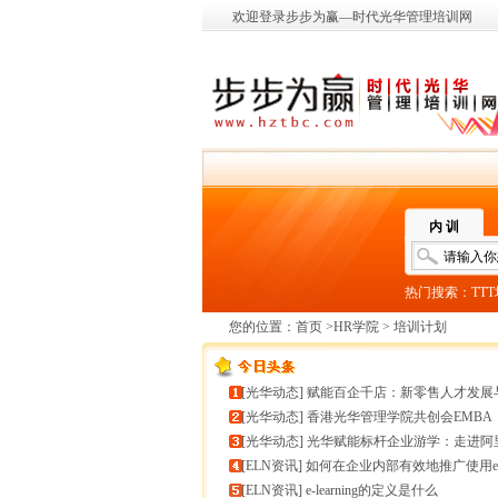
欢迎登录步步为赢—时代光华管理培训网
内 训
热门搜索：
TT
您的位置：
首页
>
HR学院
> 培训计划
[
光华动态
]
赋能百企千店：新零售人才发展与组织能力微诊
[
光华动态
]
香港光华管理学院共创会EMBA
[
光华动态
]
光华赋能标杆企业游学：走进阿里巴巴+绿城管理
[
ELN资讯
]
如何在企业内部有效地推广使用e-learnin
[
ELN资讯
]
e-learning的定义是什么