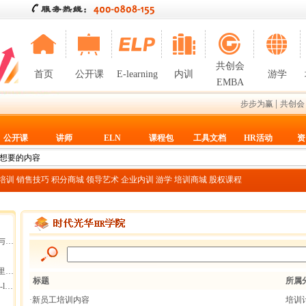
共创会
首页
公开课
E-learning
内训
游学
EMBA
|
步步为赢
共创会
公开课
讲师
ELN
课程包
工具文档
HR活动
资
T培训
销售技巧
积分商城
领导艺术
企业内训
游学
培训商城
股权课程
断
集团
标题
所属
g
·新员工培训内容
培训