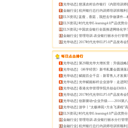
[
光华动态
]
慈溪农村合作银行《内部培训师授课技能提升》
[
金融行业
]
杭州银行总行内训师培训班顺利
[
ELN资讯
]
蓝瘦，香菇，我想去学做课件—标准课件制作分享
[
ELN资讯
]
时代光华E-learning4.0产品优势
[
ELN资讯
]
中国农业银行全面推进网络化学
[
金融行业
]
管理培训-农业银行丽水分行管理培训
[
光华动态
]
2017时代光华ELP5.0产品发布会暨构建企业
[
光华动态
]
第29期光华大增长营：升级战略思维，加速企业
[
光华动态
]
《科学经营》新书私董会圆满落幕｜用科学经营助推企
[
光华动态
]
赋能百企千店：新零售人才发展与组织能力微诊
[
光华动态
]
光华赋能标杆企业游学：走进阿里巴巴+绿城管理
[
光华动态
]
香港光华管理学院共创会EMBA
[
光华动态
]
2017时代光华ELP5.0产品发布会暨构建企业
[
光华动态
]
创新驱动•企业升级——2016第八届（中
[
光华动态
]
游学丨“太极禅苑+方永飞课程”高端商圈项目启
[
ELN资讯
]
时代光华E-learning4.0产品优势
[
金融行业
]
管理培训-农业银行丽水分行管理培训
[
金融行业
]
杭州银行总行内训师培训班顺利