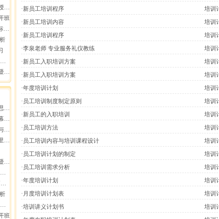
报导
·新员工培训程序
培训
开班
·新员工培训内容
培训
会
·新员工培训程序
培训
分析
·李泉老师 专业服务礼仪教练
培训
习
·新员工入职培训方案
培训
员工
·新员工入职培训方案
培训
·年度培训计划
培训
·员工培训制度制定原则
培训
增长
·新员工的入职培训
培训
业高
·员工培训方法
培训
断
集团
·员工培训内容与培训课程设计
培训
·员工培训计划的制定
培训
员工
·员工培训需求分析
培训
·年度培训计划
培训
动
·月度培训计划表
培训
分析
·培训讲义计划书
培训
开班