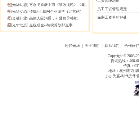
·工资管理制度
[
光华动态
]
方永飞新著上市《绩效飞轮》《赢在中层》六折抢鲜！
·员工工资管理规定
[
光华动态
]
传统+互联网企业游学（北京站）
·保密工资单的好处
[
金融行业
]
高效人际沟通，引爆领导核能
[
光华动态
]
点税成金--纳税筹划那点事
时代光华
|
关于我们
|
联系我们
|
合作伙
Copyright © 2003-2
咨询热线：400-080
传真：0571
地址：杭州市西湖
步步为赢-时代光华