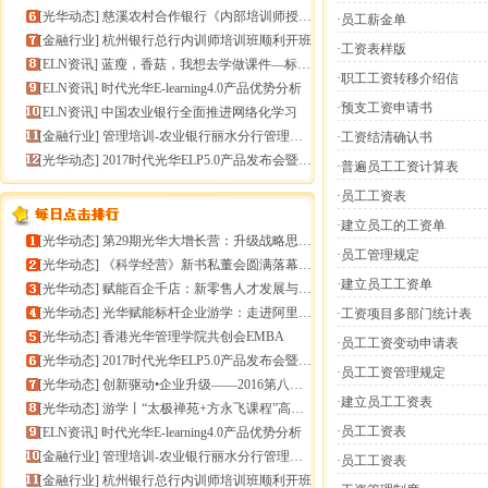
[
光华动态
]
慈溪农村合作银行《内部培训师授课技能提升》报导
·员工薪金单
[
金融行业
]
杭州银行总行内训师培训班顺利开班
·工资表样版
[
ELN资讯
]
蓝瘦，香菇，我想去学做课件—标准课件制作分享会
·职工工资转移介绍信
[
ELN资讯
]
时代光华E-learning4.0产品优势分析
·预支工资申请书
[
ELN资讯
]
中国农业银行全面推进网络化学习
[
金融行业
]
管理培训-农业银行丽水分行管理培训
·工资结清确认书
[
光华动态
]
2017时代光华ELP5.0产品发布会暨构建企业员工
·普遍员工工资计算表
·员工工资表
·建立员工的工资单
[
光华动态
]
第29期光华大增长营：升级战略思维，加速企业增长
·员工管理规定
[
光华动态
]
《科学经营》新书私董会圆满落幕｜用科学经营助推企业高
·建立员工工资单
[
光华动态
]
赋能百企千店：新零售人才发展与组织能力微诊断
[
光华动态
]
光华赋能标杆企业游学：走进阿里巴巴+绿城管理集团
·工资项目多部门统计表
[
光华动态
]
香港光华管理学院共创会EMBA
·员工工资变动申请表
[
光华动态
]
2017时代光华ELP5.0产品发布会暨构建企业员工
·员工工资管理规定
[
光华动态
]
创新驱动•企业升级——2016第八届（中
·建立员工工资表
[
光华动态
]
游学丨“太极禅苑+方永飞课程”高端商圈项目启动
·员工工资表
[
ELN资讯
]
时代光华E-learning4.0产品优势分析
[
金融行业
]
管理培训-农业银行丽水分行管理培训
·员工工资表
[
金融行业
]
杭州银行总行内训师培训班顺利开班