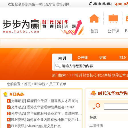
欢迎登录步步为赢—时代光华管理培训网
首页
公开课
E
公开课
讲师
ELN
内 训
热门搜索：
TTT培训
销售技巧
积分商城
领导艺术
您的位置：
首页
>
HR学院
> 员工工资单
[
光华动态
]
赋能百企千店：新零售人才发展与组织能力微诊断
[
光华动态
]
香港光华管理学院共创会EMBA
[
光华动态
]
光华赋能标杆企业游学：走进阿里巴巴+绿城管理集团
标题
[
ELN资讯
]
如何在企业内部有效地推广使用e-learning
·工资样表
[
ELN资讯
]
e-learning的定义是什么