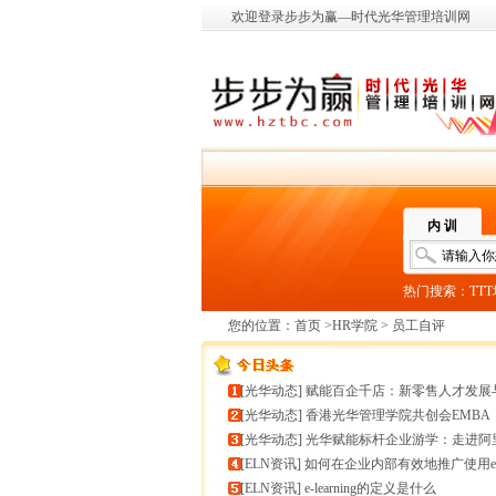
欢迎登录步步为赢—时代光华管理培训网
内 训
热门搜索：
TT
您的位置：
首页
>
HR学院
> 员工自评
[
光华动态
]
赋能百企千店：新零售人才发展与组织能力微诊
[
光华动态
]
香港光华管理学院共创会EMBA
[
光华动态
]
光华赋能标杆企业游学：走进阿里巴巴+绿城管理
[
ELN资讯
]
如何在企业内部有效地推广使用e-learnin
[
ELN资讯
]
e-learning的定义是什么