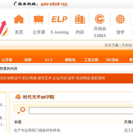
共创会
首页
公开课
E-learning
内训
游学
EMBA
|
步步为赢
共创会
公开课
讲师
ELN
课程包
工具文档
HR活动
资
T培训
销售技巧
积分商城
领导艺术
企业内训
游学
培训商城
股权课程
断
集团
标题
所属
g
·生产与运营部门绩效评价样表
员工