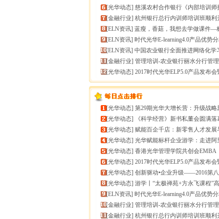
[
光华动态
]
慈溪农村合作银行《内部培训师授课技能提升》
[
金融行业
]
杭州银行总行内训师培训班顺利
[
ELN资讯
]
蓝瘦，香菇，我想去学做课件—标准课件制作分享
[
ELN资讯
]
时代光华E-learning4.0产品优势
[
ELN资讯
]
中国农业银行全面推进网络化学
[
金融行业
]
管理培训-农业银行丽水分行管理培训
[
光华动态
]
2017时代光华ELP5.0产品发布会暨构建企业
[
光华动态
]
第29期光华大增长营：升级战略思维，加速企业
[
光华动态
]
《科学经营》新书私董会圆满落幕｜用科学经营助推企
[
光华动态
]
赋能百企千店：新零售人才发展与组织能力微诊
[
光华动态
]
光华赋能标杆企业游学：走进阿里巴巴+绿城管理
[
光华动态
]
香港光华管理学院共创会EMBA
[
光华动态
]
2017时代光华ELP5.0产品发布会暨构建企业
[
光华动态
]
创新驱动•企业升级——2016第八届（中
[
光华动态
]
游学丨“太极禅苑+方永飞课程”高端商圈项目启
[
ELN资讯
]
时代光华E-learning4.0产品优势
[
金融行业
]
管理培训-农业银行丽水分行管理培训
[
金融行业
]
杭州银行总行内训师培训班顺利