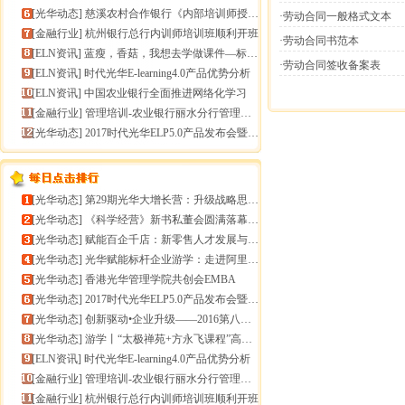
[
光华动态
]
慈溪农村合作银行《内部培训师授课技能提升》报导
·劳动合同一般格式文本
[
金融行业
]
杭州银行总行内训师培训班顺利开班
·劳动合同书范本
[
ELN资讯
]
蓝瘦，香菇，我想去学做课件—标准课件制作分享会
·劳动合同签收备案表
[
ELN资讯
]
时代光华E-learning4.0产品优势分析
[
ELN资讯
]
中国农业银行全面推进网络化学习
[
金融行业
]
管理培训-农业银行丽水分行管理培训
[
光华动态
]
2017时代光华ELP5.0产品发布会暨构建企业员工
[
光华动态
]
第29期光华大增长营：升级战略思维，加速企业增长
[
光华动态
]
《科学经营》新书私董会圆满落幕｜用科学经营助推企业高
[
光华动态
]
赋能百企千店：新零售人才发展与组织能力微诊断
[
光华动态
]
光华赋能标杆企业游学：走进阿里巴巴+绿城管理集团
[
光华动态
]
香港光华管理学院共创会EMBA
[
光华动态
]
2017时代光华ELP5.0产品发布会暨构建企业员工
[
光华动态
]
创新驱动•企业升级——2016第八届（中
[
光华动态
]
游学丨“太极禅苑+方永飞课程”高端商圈项目启动
[
ELN资讯
]
时代光华E-learning4.0产品优势分析
[
金融行业
]
管理培训-农业银行丽水分行管理培训
[
金融行业
]
杭州银行总行内训师培训班顺利开班