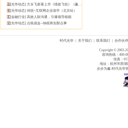
[
光华动态
]
方永飞新著上市《绩效飞轮》《赢在中层》六折抢鲜！
[
光华动态
]
传统+互联网企业游学（北京站）
[
金融行业
]
高效人际沟通，引爆领导核能
[
光华动态
]
点税成金--纳税筹划那点事
时代光华
|
关于我们
|
联系我们
|
合作伙
Copyright © 2003-2
咨询热线：400-080
传真：0571
地址：杭州市西湖
步步为赢-时代光华