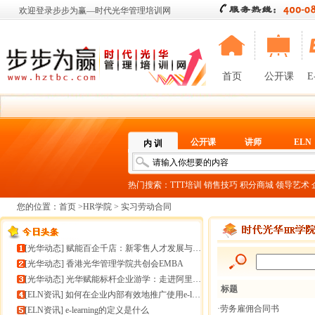
欢迎登录步步为赢—时代光华管理培训网
首页
公开课
E
公开课
讲师
ELN
内 训
热门搜索：
TTT培训
销售技巧
积分商城
领导艺术
您的位置：
首页
>
HR学院
> 实习劳动合同
[
光华动态
]
赋能百企千店：新零售人才发展与组织能力微诊断
[
光华动态
]
香港光华管理学院共创会EMBA
[
光华动态
]
光华赋能标杆企业游学：走进阿里巴巴+绿城管理集团
标题
[
ELN资讯
]
如何在企业内部有效地推广使用e-learning
·劳务雇佣合同书
[
ELN资讯
]
e-learning的定义是什么