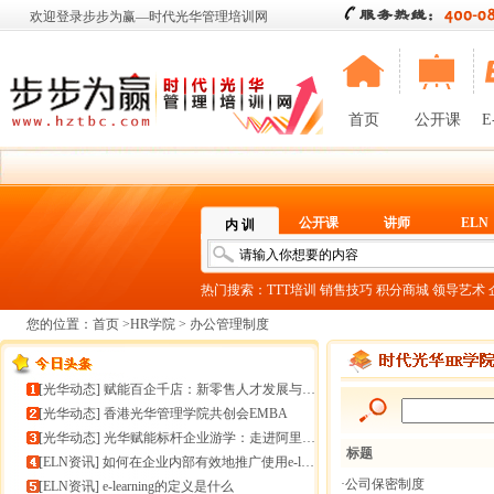
欢迎登录步步为赢—时代光华管理培训网
首页
公开课
E
公开课
讲师
ELN
内 训
热门搜索：
TTT培训
销售技巧
积分商城
领导艺术
您的位置：
首页
>
HR学院
> 办公管理制度
[
光华动态
]
赋能百企千店：新零售人才发展与组织能力微诊断
[
光华动态
]
香港光华管理学院共创会EMBA
[
光华动态
]
光华赋能标杆企业游学：走进阿里巴巴+绿城管理集团
标题
[
ELN资讯
]
如何在企业内部有效地推广使用e-learning
·公司保密制度
[
ELN资讯
]
e-learning的定义是什么