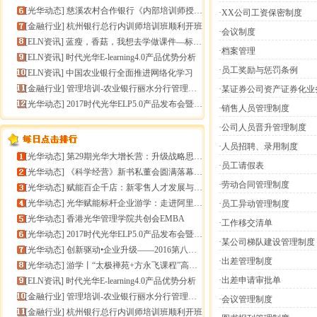
[
光华动态
]
慈溪农村合作银行《内部培训师授课技能提升》报导
·XX公司工资保密制度
[
金融行业
]
杭州银行总行内训师培训班顺利开班
·会议制度
[
ELN资讯
]
蓝瘦，香菇，我想去学做课件—标准课件制作分享会
·档案管理
[
ELN资讯
]
时代光华E-learning4.0产品优势分析
·员工奖励与惩罚条例
[
ELN资讯
]
中国农业银行全面推进网络化学习
[
金融行业
]
管理培训-农业银行丽水分行管理培训
·某证券公司资产证券化业
[
光华动态
]
2017时代光华ELP5.0产品发布会暨构建企业员工
·销售人员管理制度
·公司人员晋升管理制度
·人员招聘、录用制度
[
光华动态
]
第29期光华大增长营：升级战略思维，加速企业增长
·员工请假表
[
光华动态
]
《科学经营》新书私董会圆满落幕｜用科学经营助推企业高
·劳动合同管理制度
[
光华动态
]
赋能百企千店：新零售人才发展与组织能力微诊断
[
光华动态
]
光华赋能标杆企业游学：走进阿里巴巴+绿城管理集团
·员工异动管理制度
[
光华动态
]
香港光华管理学院共创会EMBA
·工作移交清单
[
光华动态
]
2017时代光华ELP5.0产品发布会暨构建企业员工
·某公司梯队建设管理制度
[
光华动态
]
创新驱动•企业升级——2016第八届（中
·出差管理制度
[
光华动态
]
游学丨“太极禅苑+方永飞课程”高端商圈项目启动
·出差申请审批单
[
ELN资讯
]
时代光华E-learning4.0产品优势分析
[
金融行业
]
管理培训-农业银行丽水分行管理培训
·会议管理制度
[
金融行业
]
杭州银行总行内训师培训班顺利开班