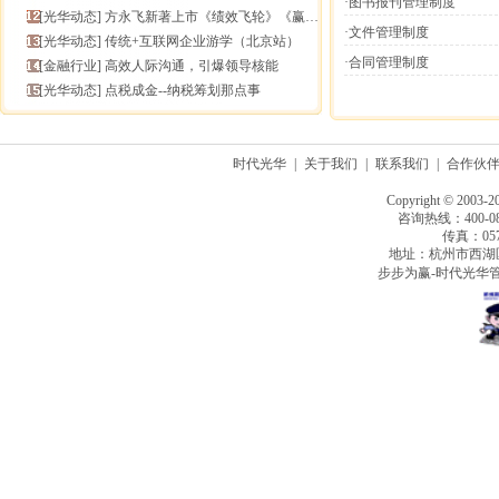
·图书报刊管理制度
[
光华动态
]
方永飞新著上市《绩效飞轮》《赢在中层》六折抢鲜！
·文件管理制度
[
光华动态
]
传统+互联网企业游学（北京站）
·合同管理制度
[
金融行业
]
高效人际沟通，引爆领导核能
[
光华动态
]
点税成金--纳税筹划那点事
时代光华
|
关于我们
|
联系我们
|
合作伙
Copyright © 2003-2
咨询热线：400-080
传真：0571
地址：杭州市西湖
步步为赢-时代光华