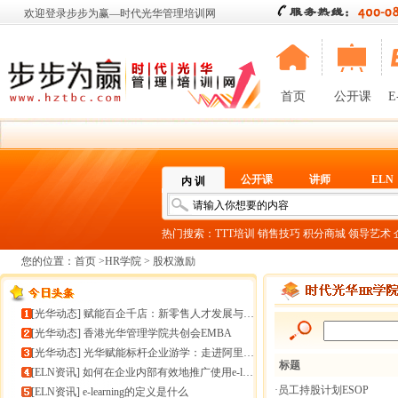
欢迎登录步步为赢—时代光华管理培训网
首页
公开课
E
公开课
讲师
ELN
内 训
热门搜索：
TTT培训
销售技巧
积分商城
领导艺术
您的位置：
首页
>
HR学院
> 股权激励
[
光华动态
]
赋能百企千店：新零售人才发展与组织能力微诊断
[
光华动态
]
香港光华管理学院共创会EMBA
[
光华动态
]
光华赋能标杆企业游学：走进阿里巴巴+绿城管理集团
标题
[
ELN资讯
]
如何在企业内部有效地推广使用e-learning
·员工持股计划ESOP
[
ELN资讯
]
e-learning的定义是什么