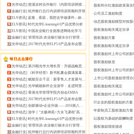
[
光华动态
]
慈溪农村合作银行《内部培训师授课技能提升》报导
·股权和分红激励政策落实
[
金融行业
]
杭州银行总行内训师培训班顺利开班
·公司员工激励制度
[
ELN资讯
]
蓝瘦，香菇，我想去学做课件—标准课件制作分享会
·动态股权激励模型对按股
[
ELN资讯
]
时代光华E-learning4.0产品优势分析
·股权激励相关规定目录
[
ELN资讯
]
中国农业银行全面推进网络化学习
[
金融行业
]
管理培训-农业银行丽水分行管理培训
·股权激励方案
[
光华动态
]
2017时代光华ELP5.0产品发布会暨构建企业员工
·股权激励相关规定目录
·股权激励对上市公司的影
·股权激励纵览
[
光华动态
]
第29期光华大增长营：升级战略思维，加速企业增长
·股权激励对上市公司的影
[
光华动态
]
《科学经营》新书私董会圆满落幕｜用科学经营助推企业高
·上市公司股权激励管理办
[
光华动态
]
赋能百企千店：新零售人才发展与组织能力微诊断
[
光华动态
]
光华赋能标杆企业游学：走进阿里巴巴+绿城管理集团
·股权激励相关规定
[
光华动态
]
香港光华管理学院共创会EMBA
·股权激励对上市公司的影
[
光华动态
]
2017时代光华ELP5.0产品发布会暨构建企业员工
·IT企业的股权激励的方案
[
光华动态
]
创新驱动•企业升级——2016第八届（中
·年薪制员工股权激励方案
[
光华动态
]
游学丨“太极禅苑+方永飞课程”高端商圈项目启动
·以股权为基础的薪酬制度
[
ELN资讯
]
时代光华E-learning4.0产品优势分析
[
金融行业
]
管理培训-农业银行丽水分行管理培训
·股权激励现状描述
[
金融行业
]
杭州银行总行内训师培训班顺利开班