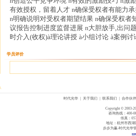
n创造公平竞争环境 n有效的激励技巧 n激
有效授权，留着人才 n确保受权者有能力承
n明确说明对受权者期望结果 n确保受权者
议报告控制进度监督进展 n大胆放手,出问
时介入(收权)à理论讲授 à小组讨论 à案例讨
学员评价
时代光华
|
关于我们
|
联系我们
|
合作伙
Copyright © 2003-2
咨询热线：400-080
传真：0571
地址：杭州市西湖
步步为赢-时代光华