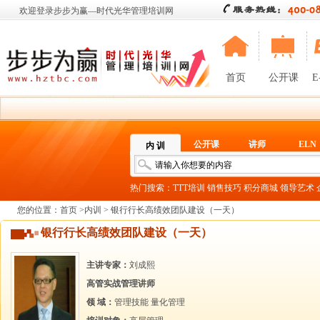
欢迎登录步步为赢—时代光华管理培训网
首页
公开课
E
公开课
讲师
ELN
内 训
热门搜索：
TTT培训
销售技巧
积分商城
领导艺术
您的位置：
首页
>
内训
> 银行行长高绩效团队建设（一天）
银行行长高绩效团队建设（一天）
主讲专家：
刘成熙
高管实战管理讲师
领 域：
管理技能
量化管理