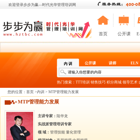
欢迎登录步步为赢—时代光华管理培训网
首页
公开课
E
公开课
讲师
ELN
内 训
热门搜索：
TTT培训
销售技巧
积分商城
领导艺术
您的位置：
首页
>
内训
> MTP管理能力发展
MTP管理能力发展
主讲专家：
陆华龙
实战派管理培训专家
领 域：
管理技能
量化管理