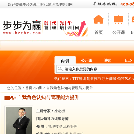
欢迎登录步步为赢—时代光华管理培训网
首页
公开课
E
公开课
讲师
ELN
内 训
热门搜索：
TTT培训
销售技巧
积分商城
领导艺术
您的位置：
首页
>
内训
> 自我角色认知与管理能力提升
自我角色认知与管理能力提升
主讲专家：
徐论衡
团队领导力训练导师
领 域：
管理技能
流程管理