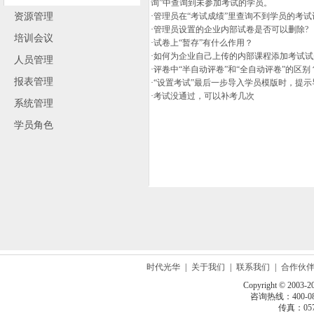
询”中查询到未参加考试的学员。
资源管理
·
管理员在“考试成绩”里查询不到学员的考试
·
管理员设置的企业内部试卷是否可以删除?
培训会议
·
试卷上“暂存”有什么作用？
·
如何为企业自己上传的内部课程添加考试试
人员管理
·
评卷中“半自动评卷”和“全自动评卷”的区别
报表管理
·
“设置考试”最后一步导入学员模版时，提示
·
考试没通过，可以补考几次
系统管理
学员角色
时代光华
|
关于我们
|
联系我们
|
合作伙
Copyright © 2003-2
咨询热线：400-080
传真：0571