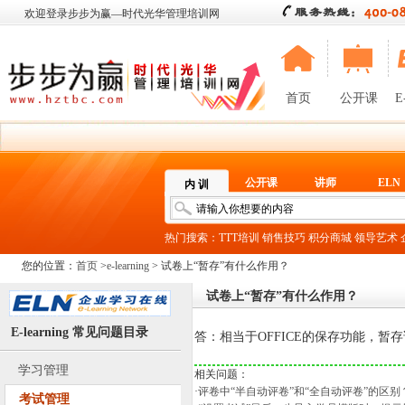
欢迎登录步步为赢—时代光华管理培训网
首页
公开课
E
公开课
讲师
ELN
内 训
热门搜索：
TTT培训
销售技巧
积分商城
领导艺术
您的位置：
首页
>
e-learning
> 试卷上“暂存”有什么作用？
试卷上“暂存”有什么作用？
E-learning 常见问题目录
答：相当于OFFICE的保存功能，暂
学习管理
相关问题：
·
评卷中“半自动评卷”和“全自动评卷”的区别
考试管理