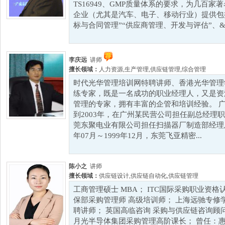
TS16949、GMP质量体系的要求，为几百家
企业（尤其是汽车、电子、移动行业）提供包括
标与合同管理”“供应商管理、开发与评估”、&ldq
李庆远
讲师
擅长领域：
人力资源
,
生产管理
,
供应链管理
,
综合管理
时代光华管理培训网特聘讲师、香港光华管理
练专家，既是一名成功的职业经理人，又是资
管理的专家，拥有丰富的企管和培训经验。 广东
到2003年，在广州某民营公司担任副总经理职位，
莞东聚电业有限公司担任扫描器厂制造部经理及
年07月～1999年12月，东莞飞亚精密...
陈小之
讲师
擅长领域：
供应链设计
,
供应链自动化
,
供应链管理
工商管理硕士 MBA； ITC国际采购职业资格
保部采购管理师 高级培训师； 上海远驰专修学
聘讲师； 英国高临咨询 采购与供应链咨询顾
月光半导体集团采购管理高阶课长； 曾任：惠普