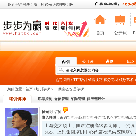
欢迎登录步步为赢—时代光华管理培训网
首页
公开课
E
公开课
讲师
ELN
内 训
热门搜索：
TTT培训
销售技巧
积分商城
领导艺术
您的位置：
首页
>
培训讲师
>
供应链管理 讲师
培训讲师
库存控制
仓储管理
采购管理
供应链设计
翟光明
讲师
擅长领域：
采购管理
,
供应链管理
,
生产管理
,
仓储管理
,
物流
上海交大硕士，国家注册高级咨询师，上海某
SGS、上汽集团培训中心首席物流供应链培训师多