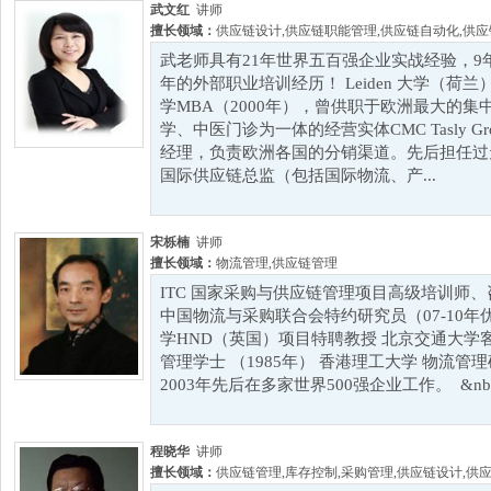
武文红
讲师
擅长领域：
供应链设计
,
供应链职能管理
,
供应链自动化
,
供应
武老师具有21年世界五百强企业实战经验，9
年的外部职业培训经历！ Leiden 大学（荷兰
学MBA（2000年），曾供职于欧洲最大的
学、中医门诊为一体的经营实体CMC Tasly Gr
经理，负责欧洲各国的分销渠道。先后担任过
国际供应链总监（包括国际物流、产...
宋栎楠
讲师
擅长领域：
物流管理
,
供应链管理
ITC 国家采购与供应链管理项目高级培训师
中国物流与采购联合会特约研究员（07-10年
学HND（英国）项目特聘教授 北京交通大学客
管理学士 （1985年） 香港理工大学 物流管理硕
2003年先后在多家世界500强企业工作。 &nbs.
程晓华
讲师
擅长领域：
供应链管理
,
库存控制
,
采购管理
,
供应链设计
,
供