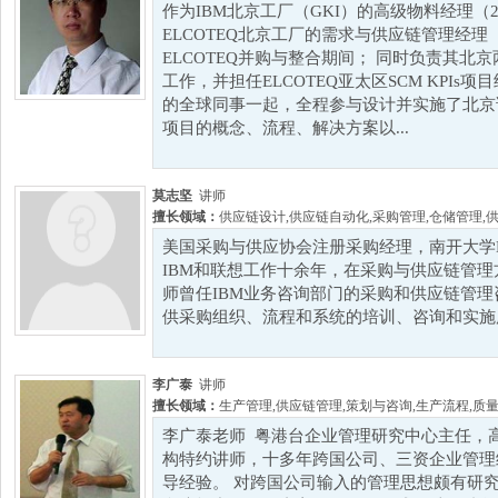
作为IBM北京工厂（GKI）的高级物料经理（20
ELCOTEQ北京工厂的需求与供应链管理经理（20
ELCOTEQ并购与整合期间； 同时负责其北
工作，并担任ELCOTEQ亚太区SCM KPIs项目
的全球同事一起，全程参与设计并实施了北京
项目的概念、流程、解决方案以...
莫志坚
讲师
擅长领域：
供应链设计
,
供应链自动化
,
采购管理
,
仓储管理
,
美国采购与供应协会注册采购经理，南开大学
IBM和联想工作十余年，在采购与供应链管
师曾任IBM业务咨询部门的采购和供应链管
供采购组织、流程和系统的培训、咨询和实施服
李广泰
讲师
擅长领域：
生产管理
,
供应链管理
,
策划与咨询
,
生产流程
,
质
李广泰老师 粤港台企业管理研究中心主任，
构特约讲师，十多年跨国公司、三资企业管理
导经验。 对跨国公司输入的管理思想颇有研