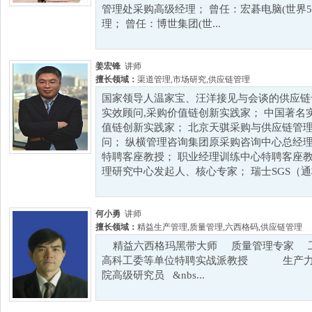
管理处采购高级经理； 曾任：宏碁电脑(世界5
理； 曾任：博世集团(世...
姜宏锋
讲师
擅长领域：
渠道管理
,
市场研究
,
供应链管理
国家领导人温家宝、汪洋接见与会谈的供应链
实效顾问,采购价值链创新实践家； 中国著名
值链创新实践家； 北京天骐采购与供应链管
问； 纵横管理咨询集团原采购咨询中心总经理、
特聘客座教授； 职业经理训练中心特聘客座教
理研究中心发起人、核心专家； 瑞士SGS（通标
何小勇
讲师
擅长领域：
精益生产管理
,
质量管理
,
六西格码
,
供应链管理
精益六西格玛黑带大师 质量管理专
高科工委等单位特聘实战派教授 生产力
院高级研究员 &nbs...