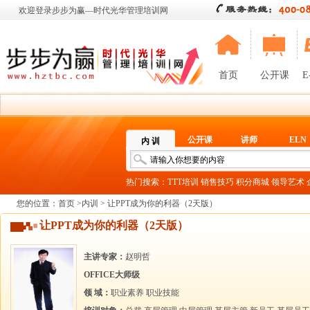
欢迎登录步步为赢—时代光华管理培训网
首页
公开课
E
公开课
讲师
ELN
内 训
热门搜索：
TTT培训
销售技巧
积分商城
领导艺术
您的位置：
首页
>
内训
> 让PPT成为你的利器（2天版）
让PPT成为你的利器（2天版）
主讲专家：
赵明哲
OFFICE大师级
领 域：
职业素养
职业技能