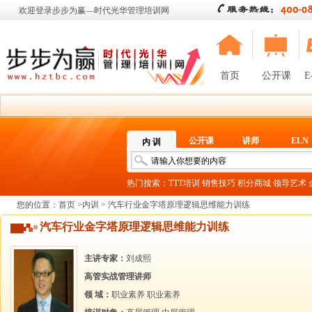
欢迎登录步步为赢—时代光华管理培训网
首页
公开课
E
公开课
讲师
ELN
内 训
热门搜索：
TTT培训
销售技巧
积分商城
领导艺术
您的位置：
首页
>
内训
> 汽车行业金字塔原理逻辑思维能力训练
汽车行业金字塔原理逻辑思维能力训练
主讲专家：
刘成熙
高管实战管理讲师
领 域：
职业素养
职业素养