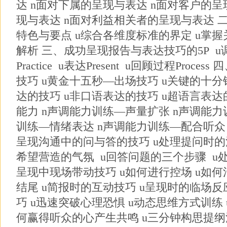
达 n面对下属的呈现与表达 n面对客户的呈
现与表达 n面对利益相关者的呈现与表达 
特色与要点 u综合各维度标准的界定 u掌握
解析 三、成功呈现报告与表达技巧的5P u调研P
Practice u表达Present u回顾过程Pro
技巧 u黄金十五秒—出场技巧 u关键的十分
达的技巧 u非口语表达的技巧 u超语言表达
能力 n声调能力训练—声量扩张 n声调能力
训练—情绪表达 n声调能力训练—配合听众 
呈现沟通中的问与答的技巧 u处理提问时的
希望营造的气氛 u回答问题的三个步骤 u
呈现中现场带动技巧 u如何进行控场 u如何
结尾 u简报时的互动技巧 u呈现时的临场
巧 u迅速突破心理恐惧 u动态思维方式训练
何赢得听众的心产生共鸣 u三分钟构思提纲法