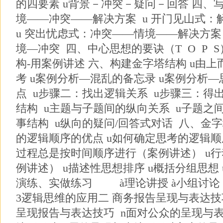
的四要素 u背景－冲突－疑问－回答 四、
境——冲突——解决方案 u 开门见山式
u 突出忧虑式：冲突——情境——解决方案
境—冲突 四、中心思想的要诀（T O P 
构-用案例讲述 六、构建金字塔结构 u由上
考 u案例分析—混乱的备忘录 u案例分析—
点 u步骤二：找出逻辑关系 u步骤三：得
结构 u主题与子题间的纵向关系 u子题之
事结构 u纵向的疑问/回答式对话 八、金字
的逻辑顺序的优点 u如何确定思考的逻辑顺序
过程总是按时间顺序进行（案例讲述） u
例讲述） u描述性思想排序 u概括分组思想 
演练、实做练习 à理论讲授 à小组讨论 
3逻辑思维的应用二 商务报告呈现与表达
呈现报告与表达技巧 n面对公众的呈现与表