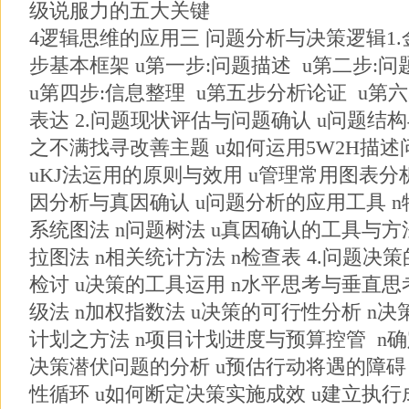
级说服力的五大关键
4逻辑思维的应用三 问题分析与决策逻辑1
步基本框架 u第一步:问题描述 u第二步:问
u第四步:信息整理 u第五步分析论证 u第六
表达 2.问题现状评估与问题确认 u问题结
之不满找寻改善主题 u如何运用5W2H描述
uKJ法运用的原则与效用 u管理常用图表分
因分析与真因确认 u问题分析的应用工具 n
系统图法 n问题树法 u真因确认的工具与方法
拉图法 n相关统计方法 n检查表 4.问题
检讨 u决策的工具运用 n水平思考与垂直思
级法 n加权指数法 u决策的可行性分析 n
计划之方法 n项目计划进度与预算控管 n确
决策潜伏问题的分析 u预估行动将遇的障碍
性循环 u如何断定决策实施成效 u建立执行