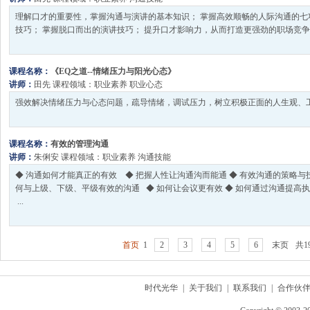
理解口才的重要性，掌握沟通与演讲的基本知识； 掌握高效顺畅的人际沟通的七
技巧； 掌握脱口而出的演讲技巧； 提升口才影响力，从而打造更强劲的职场竞争力。
课程名称：
《EQ之道--情绪压力与阳光心态》
讲师：
田先
课程领域：
职业素养
职业心态
强效解决情绪压力与心态问题，疏导情绪，调试压力，树立积极正面的人生观、工作
课程名称：
有效的管理沟通
讲师：
朱俐安
课程领域：
职业素养
沟通技能
◆ 沟通如何才能真正的有效 ◆ 把握人性让沟通沟而能通 ◆ 有效沟通的策略与
何与上级、下级、平级有效的沟通 ◆ 如何让会议更有效 ◆ 如何通过沟通提高
...
首页
1
2
3
4
5
6
末页
共1
时代光华
|
关于我们
|
联系我们
|
合作伙