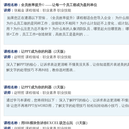
课程名称：
全员效率提升© ——让每一个员工都成为盈利单位
讲师：
张戴金
课程领域：
职业素养
职业技能
如果您正在遭遇以下苦恼，《全员效率提升》课程都适合您导入企业： 为什么
为什么员工做的是同样工作，业绩却大不相同？ 为什么计划赶不上变化，或计划
用？为什么注意力总不集中？ 为什么有的人像消防队员，哪里起火往哪里跑； 
班≠工作，员工工作≠创造财富，高效员工是盈利的，...
课程名称：
让PPT成为你的利器（2天版）
讲师：
赵明哲
课程领域：
职业素养
职业技能
深入了解PPT的核心，让诉求表达更清晰 不懂美没关系，让你知道图片表述美的真
解文字的处理技巧 不再纠结，教你选对图表...
课程名称：
让PPT成为你的利器（1天版）
讲师：
赵明哲
课程领域：
职业素养
职业技能
通过学习本课程，您将得到以下： 深入了解PPT的核心，让诉求表达更清晰 不
谛 让您不再将PPT当WORD用，了解文字的处理技巧 轻松玩转动画小技巧，让你的P
课程名称：
用HR模块告诉你EXCEL该怎么玩 （1天版）
讲师：
赵明哲
课程领域：
职业素养
职业技能