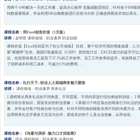
用两个小时解决一天的工作量，提高办公效率 克服函数恐惧症，针对各个HR模
转数据透视表，学会利用HR台账数据进行决策与分析 正确选择图表并加以美化，对谈
课程名称：
用Excel创造价值（1天版）
讲师：
赵明哲
课程领域：
职业素养
职业技能
课程价值【Excel培训是为了给公司省钱】 目前，整个经济环境的增速放缓，人
紧“裤腰带”生存。德国IT权威杂志《CHIP》曾经统计过，EXCEL能力的提升可以
说，也就意味着员工提高了37.3%的工作效率。员工工作效率的提升，有效降低
了招聘成本和用工成本，可减少13%的费用。...
课程名称：
礼行天下--职业人士高端商务魅力塑造
讲师：
课程领域：
职业素养
商务礼仪
1.课程将从商务礼仪的不同角度、不同层面、不同内容进行综合阐述和训练； 2
握仪容仪表知识，塑造良好的职业形象； 3.掌握32个特定场合的商务行为礼仪的
素，并学会对客户性格分析与分类、针对不同性格的顾客采用不同的沟通方法，掌
运用商务礼仪开展多方交流与合作，塑造良好的个人及企业形象，从而创造...
课程名称：
《沟通与演讲--魅力口才训练营》
讲师：
田先
课程领域：
职业素养
沟通技能