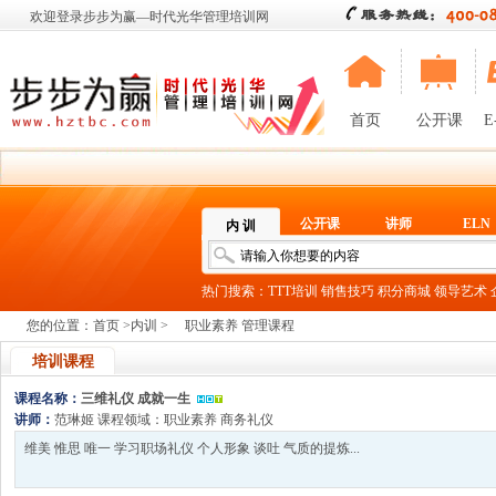
欢迎登录步步为赢—时代光华管理培训网
首页
公开课
E
公开课
讲师
ELN
内 训
热门搜索：
TTT培训
销售技巧
积分商城
领导艺术
您的位置：
首页
>
内训
>
职业素养 管理课程
培训课程
课程名称：
三维礼仪 成就一生
讲师：
范琳姬
课程领域：
职业素养
商务礼仪
维美 惟思 唯一 学习职场礼仪 个人形象 谈吐 气质的提炼...