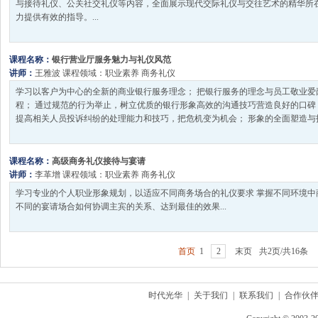
与接待礼仪、公关社交礼仪等内容，全面展示现代交际礼仪与交往艺术的精华所
力提供有效的指导。...
课程名称：
银行营业厅服务魅力与礼仪风范
讲师：
王雅波
课程领域：
职业素养
商务礼仪
学习以客户为中心的全新的商业银行服务理念； 把银行服务的理念与员工敬业爱
程； 通过规范的行为举止，树立优质的银行形象高效的沟通技巧营造良好的口碑
提高相关人员投诉纠纷的处理能力和技巧，把危机变为机会； 形象的全面塑造与指
课程名称：
高级商务礼仪接待与宴请
讲师：
李革增
课程领域：
职业素养
商务礼仪
学习专业的个人职业形象规划，以适应不同商务场合的礼仪要求 掌握不同环境中
不同的宴请场合如何协调主宾的关系、达到最佳的效果...
首页
1
2
末页
共2页/共16条
时代光华
|
关于我们
|
联系我们
|
合作伙