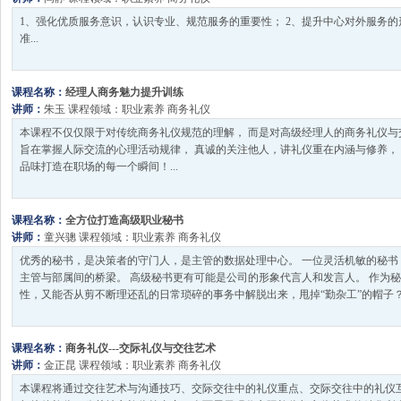
1、强化优质服务意识，认识专业、规范服务的重要性； 2、提升中心对外服务
准...
课程名称：
经理人商务魅力提升训练
讲师：
朱玉
课程领域：
职业素养
商务礼仪
本课程不仅仅限于对传统商务礼仪规范的理解， 而是对高级经理人的商务礼仪与
旨在掌握人际交流的心理活动规律， 真诚的关注他人，讲礼仪重在内涵与修养，
品味打造在职场的每一个瞬间！...
课程名称：
全方位打造高级职业秘书
讲师：
童兴骢
课程领域：
职业素养
商务礼仪
优秀的秘书，是决策者的守门人，是主管的数据处理中心。 一位灵活机敏的秘书
主管与部属间的桥梁。 高级秘书更有可能是公司的形象代言人和发言人。 作为
性，又能否从剪不断理还乱的日常琐碎的事务中解脱出来，甩掉“勤杂工”的帽子？ 
课程名称：
商务礼仪---交际礼仪与交往艺术
讲师：
金正昆
课程领域：
职业素养
商务礼仪
本课程将通过交往艺术与沟通技巧、交际交往中的礼仪重点、交际交往中的礼仪