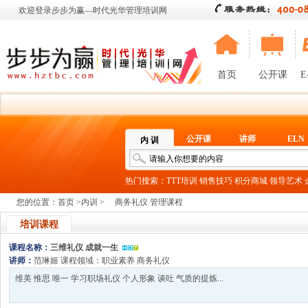
欢迎登录步步为赢—时代光华管理培训网
首页
公开课
E
公开课
讲师
ELN
内 训
热门搜索：
TTT培训
销售技巧
积分商城
领导艺术
您的位置：
首页
>
内训
>
商务礼仪 管理课程
培训课程
课程名称：
三维礼仪 成就一生
讲师：
范琳姬
课程领域：
职业素养
商务礼仪
维美 惟思 唯一 学习职场礼仪 个人形象 谈吐 气质的提炼...