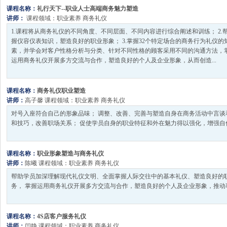
课程名称：
礼行天下--职业人士高端商务魅力塑造
讲师：
课程领域：
职业素养
商务礼仪
1.课程将从商务礼仪的不同角度、不同层面、不同内容进行综合阐述和训练； 2
握仪容仪表知识，塑造良好的职业形象； 3.掌握32个特定场合的商务行为礼仪的
素，并学会对客户性格分析与分类、针对不同性格的顾客采用不同的沟通方法，掌
运用商务礼仪开展多方交流与合作，塑造良好的个人及企业形象，从而创造...
课程名称：
商务礼仪职业塑造
讲师：
高子馨
课程领域：
职业素养
商务礼仪
对号入座符合自己的形象品味； 调整、改善、完善与塑造自身在商务活动中言谈
和技巧，改善职场关系； 促使学员自身的职业特征和外在魅力得以强化，增强自信心
课程名称：
职业形象塑造与商务礼仪
讲师：
陈曦
课程领域：
职业素养
商务礼仪
帮助学员加深理解现代礼仪文明、全面掌握人际交往中的基本礼仪、塑造良好的职
务， 掌握运用商务礼仪开展多方交流与合作，塑造良好的个人及企业形象，推动事业
课程名称：
4S店客户服务礼仪
讲师：
闫静
课程领域：
职业素养
商务礼仪