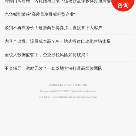
跨部门沟通难、内耗拖垮业绩？这场沙盘课教你打通跨部门协作
光华赋能荣获“高质量发展标杆型企业”
谈判不再靠降价！这套商务博弈法，直接拿下大客户
内容产出慢、流量成本高？AI一站式搭建自动化营销体系
金税大数据监管下，企业涉税风险如何破局？
不会辅导、激励无效？一套落地方法打造高绩效团队
增值电信业务经营许可证 浙B2-20110324
Copyright © 2005-2017 HZTBC.COM All Rights Reserved
步步为赢-时代光华管理培训网 版权所有 浙ICP备09015953号